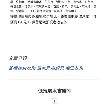
機、綠加利、活美水素水、低氘水、活性原子氫、富氫水、負氫水、
每日水素、活氫水、氫氧造水機、百樂、負氫、氫博士、氫水棒、氫
源、新德美、
HOH
、鹼性活氫水、氫美機、負氫離子
提供玻璃瓶裝飽和氫水供對比，免費兩瓶給你測試，收
運費120元。(運費是宅配業者收去的)
文章分類
各種發炎反應 氫氣外用消炎 慢性發炎
低氘氫水實驗室