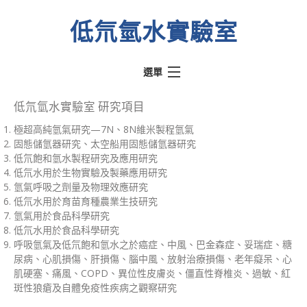
低氘氫水實驗室
選單
熱門文章
低氘氫水實驗室 研究項目
極超高純氫氣研究—7N、8N維米製程氫氣
氫動我心
固態儲氫器研究、太空船用固態儲氫器研究
水素水騙術
低氘飽和氫水製程研究及應用研究
低氘水用於生物實驗及製藥應用研究
低氘氫水實驗室
氫氣呼吸之劑量及物理效應研究
低氘水用於育苗育種農業生技研究
醫學文獻
氫氣用於食品科學研究
關於實驗室
低氘水用於食品科學研究
呼吸氫氣及低氘飽和氫水之於癌症、中風、巴金森症、妥瑞症、糖
關於奉氫站
尿病、心肌損傷、肝損傷、腦中風、放射治療損傷、老年癡呆、心
肌硬塞、痛風、COPD、異位性皮膚炎、僵直性脊椎炎、過敏、紅
斑性狼瘡及自體免疫性疾病之觀察研究