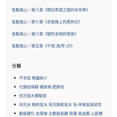
氫動我心－第八章《開往希望之國的末班車》
氫動我心－第七章《求是路上的黑狗兄》
氫動我心－第六章《變形金剛的爸爸》
氫動我心－第五章《午夜3點零3分》
分類
不孕症 精蟲缺少
代謝症候群 糖尿病 肥胖症
低氘氫水實驗室
低氘水 飽和氫水 低氘飽和氫水 及 呼吸氫氣研究
動脈硬化 血管瘤 主動脈剝離 栓塞 高血壓 心肌梗