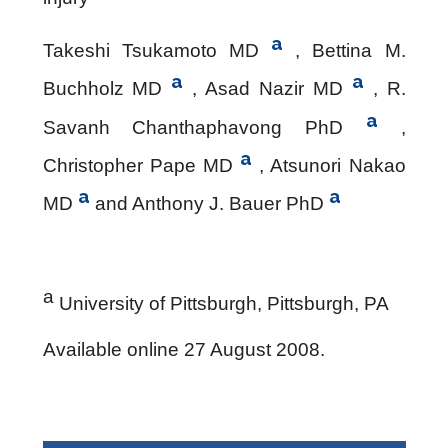
a
Takeshi Tsukamoto MD
, Bettina M.
a
a
Buchholz MD
, Asad Nazir MD
, R.
a
Savanh Chanthaphavong PhD
,
a
Christopher Pape MD
, Atsunori Nakao
a
a
MD
and Anthony J. Bauer PhD
a
University of Pittsburgh, Pittsburgh, PA
Available online 27 August 2008.