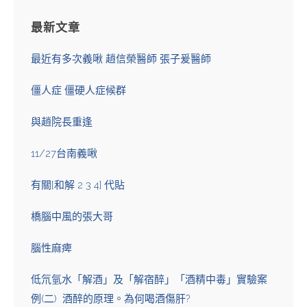
最新文章
最近有多次義啾 趙信榮醫師 張子爰醫師
僵人症 僵硬人症候群
與趙院長重逢
11/27台南義啾
有關[和解 2 3 4] 代貼
橋腦中風的張大哥
腦性麻痺
低氘氫水「解酒」及「解宿醉」「酒精中毒」實驗案
例(二) 酒醉的原理。為何喝酒傷肝?