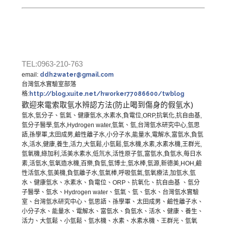
TEL:0963-210-763
email:
ddh2water@gmail.com
台灣氫水實驗室部落
格
:
http://blog.xuite.net/hworker77086600/twblog
歡迎來電索取氫水辨認方法
(
防止喝到傷身的假氫水
)
氫水
,
氫分子
、氫氣、
健康氫水
,
水素水
,
負電位
,ORP,
抗氧化
,
抗自由基
,
氫分子醫學
,
氫水
,Hydrogen water,
氫氣、氫
,
台灣氫水研究中心
,
氫思
語
,
孫學軍
,
太田成男
,
鹼性離子水
,
小分子水
,
能量水
,
電解水
,
富氫水
,
負氫
水
,
活水
,
健康
,
養生
,
活力
,
大氫鬆
,
小氫鬆
,
氫水機
,
水素
,
水素水機
,
王群光
,
氫氧機
,
綠加利
,
活美水素水
,
低氘水
,
活性原子氫
,
富氫水
,
負氫水
,
每日水
素
,
活氫水
,
氫氧造水機
,
百樂
,
負氫
,
氫博士
,
氫水棒
,
氫源
,
新德美
,HOH,
鹼
性活氫水
,
氫美機
,
負氫離子水
,
氫氣棒
,
呼吸氫氣
,
氫氧療法
,
加氫水
,
氫
水、健康氫水、水素水、負電位、
ORP
、抗氧化、抗自由基 、氫分
子醫學、氫水、
Hydrogen water
、氫氣、氫、氫水、台灣氫水實驗
室、台灣氫水研究中心、氫思語、孫學軍、太田成男、鹼性離子水、
小分子水、能量水、電解水、富氫水、負氫水、活水、健康、養生、
活力、大氫鬆、小氫鬆、氫水機、水素、水素水機、王群光、氫氧