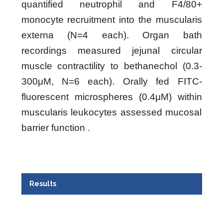
quantified neutrophil and F4/80+
monocyte recruitment into the muscularis
externa (N=4 each). Organ bath
recordings measured jejunal circular
muscle contractility to bethanechol (0.3-
300μM, N=6 each). Orally fed FITC-
fluorescent microspheres (0.4μM) within
muscularis leukocytes assessed mucosal
barrier function .
Results