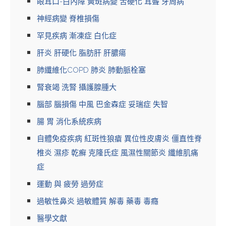
眼耳口-白內障 黃斑病變 舌硬化 耳聾 牙周病
神經病變 脊椎損傷
罕見疾病 漸凍症 白化症
肝炎 肝硬化 脂肪肝 肝膿瘍
肺纖維化COPD 肺炎 肺動脈栓塞
腎衰竭 洗腎 攝護腺腫大
腦部 腦損傷 中風 巴金森症 妥瑞症 失智
腸 胃 消化系統疾病
自體免疫疾病 紅斑性狼瘡 異位性皮膚炎 僵直性脊
椎炎 濕疹 乾癬 克隆氏症 風濕性關節炎 纖維肌痛
症
運動 與 疲勞 過勞症
過敏性鼻炎 過敏體質 解毒 藥毒 毒癮
醫學文獻