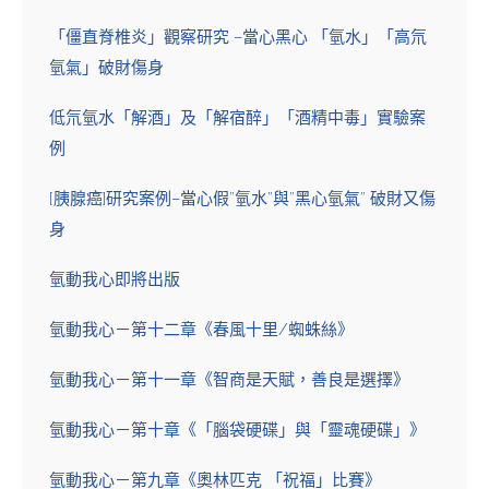
「僵直脊椎炎」觀察研究 –當心黑心 「氫水」「高氘
氫氣」破財傷身
低氘氫水「解酒」及「解宿醉」「酒精中毒」實驗案
例
[胰腺癌]研究案例–當心假”氫水”與”黑心氫氣” 破財又傷
身
氫動我心即將出版
氫動我心－第十二章《春風十里/蜘蛛絲》
氫動我心－第十一章《智商是天賦，善良是選擇》
氫動我心－第十章《「腦袋硬碟」與「靈魂硬碟」》
氫動我心－第九章《奧林匹克 「祝福」比賽》