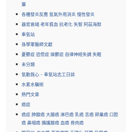
塞
各種發炎反應 氫氣外用消炎 慢性發炎
器官衰竭 老年貧血 抗老化 失智 阿茲海默
奉氫站
孫學軍醫師文獻
憂鬱症 恐慌症 燥鬱症 自律神經失調 失眠
未分類
氫動我心 – 奉氫站志工日誌
水素水騙術
熱門文章
癌症
癌症 肺腺癌 大腸癌 淋巴癌 乳癌 舌癌 卵巢癌 口腔
癌 鼻咽癌 攝護腺癌 血癌 骨肉癌