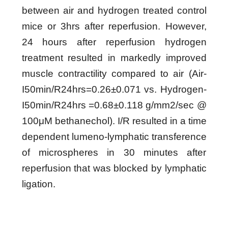
between air and hydrogen treated control
mice or 3hrs after reperfusion. However,
24 hours after reperfusion hydrogen
treatment resulted in markedly improved
muscle contractility compared to air (Air-
I50min/R24hrs=0.26±0.071 vs. Hydrogen-
I50min/R24hrs =0.68±0.118 g/mm2/sec @
100μM bethanechol). I/R resulted in a time
dependent lumeno-lymphatic transference
of microspheres in 30 minutes after
reperfusion that was blocked by lymphatic
ligation.