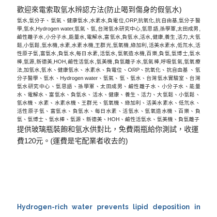
歡迎來電索取氫水辨認方法
(
防止喝到傷身的假氫水
)
氫水
,
氫分子
、氫氣、
健康氫水
,
水素水
,
負電位
,ORP,
抗氧化
,
抗自由基
,
氫分子醫
學
,
氫水
,Hydrogen water,
氫氣、氫
,
台灣氫水研究中心
,
氫思語
,
孫學軍
,
太田成男
,
鹼性離子水
,
小分子水
,
能量水
,
電解水
,
富氫水
,
負氫水
,
活水
,
健康
,
養生
,
活力
,
大氫
鬆
,
小氫鬆
,
氫水機
,
水素
,
水素水機
,
王群光
,
氫氧機
,
綠加利
,
活美水素水
,
低氘水
,
活
性原子氫
,
富氫水
,
負氫水
,
每日水素
,
活氫水
,
氫氧造水機
,
百樂
,
負氫
,
氫博士
,
氫水
棒
,
氫源
,
新德美
,HOH,
鹼性活氫水
,
氫美機
,
負氫離子水
,
氫氣棒
,
呼吸氫氣
,
氫氧療
法
,
加氫水
,
氫水、健康氫水、水素水、負電位、
ORP
、抗氧化、抗自由基 、氫
分子醫學、氫水、
Hydrogen water
、氫氣、氫、氫水、台灣氫水實驗室、台灣
氫水研究中心、氫思語、孫學軍、太田成男、鹼性離子水、小分子水、能量
水、電解水、富氫水、負氫水、活水、健康、養生、活力、大氫鬆、小氫鬆、
氫水機、水素、水素水機、王群光、氫氧機、綠加利、活美水素水、低氘水、
活性原子氫、富氫水、負氫水、每日水素、活氫水、氫氧造水機、百樂、負
氫、氫博士、氫水棒、氫源、新德美、
HOH
、鹼性活氫水、氫美機、負氫離子
提供玻璃瓶裝飽和氫水供對比，免費兩瓶給你測試，收運
費120元。(運費是宅配業者收去的)
Hydrogen-rich water prevents lipid deposition in