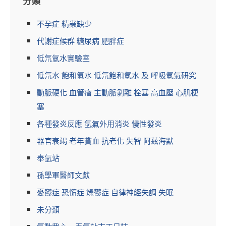
分類
不孕症 精蟲缺少
代謝症候群 糖尿病 肥胖症
低氘氫水實驗室
低氘水 飽和氫水 低氘飽和氫水 及 呼吸氫氣研究
動脈硬化 血管瘤 主動脈剝離 栓塞 高血壓 心肌梗
塞
各種發炎反應 氫氣外用消炎 慢性發炎
器官衰竭 老年貧血 抗老化 失智 阿茲海默
奉氫站
孫學軍醫師文獻
憂鬱症 恐慌症 燥鬱症 自律神經失調 失眠
未分類