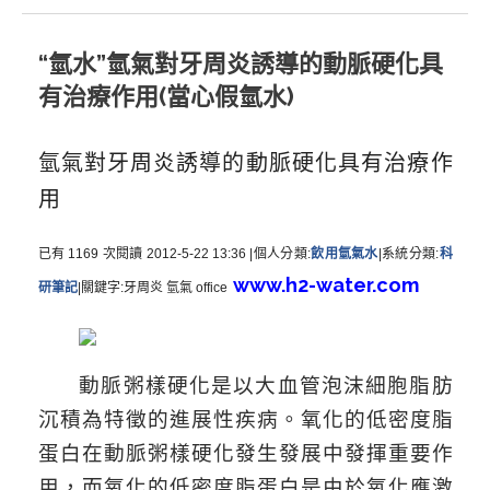
“氫水”氫氣對牙周炎誘導的動脈硬化具
有治療作用(當心假氫水)
氫氣對牙周炎誘導的動脈硬化具有治療作
用
已有
1169
次閱讀
2012-5-22 13:36
|
個人分類
:
飲用氫氣水
|
系統分類
:
科
www.h2-water.com
研筆記
|
關鍵字
:
牙周炎
氫氣
office
動脈粥樣硬化是以大血管泡沫細胞脂肪
沉積為特徵的進展性疾病。氧化的低密度脂
蛋白在動脈粥樣硬化發生發展中發揮重要作
用，而氧化的低密度脂蛋白是由於氧化應激