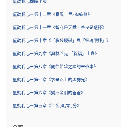
氫動我心即將出版
氫動我心－第十二章《春風十里/蜘蛛絲》
氫動我心－第十一章《智商是天賦，善良是選擇》
氫動我心－第十章《「腦袋硬碟」與「靈魂硬碟」》
氫動我心－第九章《奧林匹克 「祝福」比賽》
氫動我心－第八章《開往希望之國的末班車》
氫動我心－第七章《求是路上的黑狗兄》
氫動我心－第六章《變形金剛的爸爸》
氫動我心－第五章《午夜3點零3分》