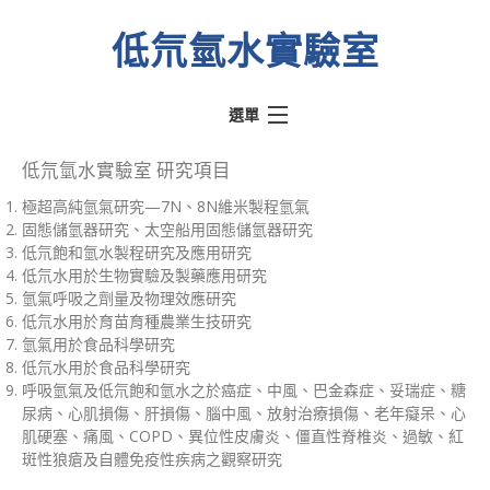
低氘氫水實驗室
選單
熱門文章
低氘氫水實驗室 研究項目
極超高純氫氣研究—7N、8N維米製程氫氣
氫動我心
固態儲氫器研究、太空船用固態儲氫器研究
水素水騙術
低氘飽和氫水製程研究及應用研究
低氘水用於生物實驗及製藥應用研究
低氘氫水實驗室
氫氣呼吸之劑量及物理效應研究
低氘水用於育苗育種農業生技研究
醫學文獻
氫氣用於食品科學研究
關於實驗室
低氘水用於食品科學研究
呼吸氫氣及低氘飽和氫水之於癌症、中風、巴金森症、妥瑞症、糖
關於奉氫站
尿病、心肌損傷、肝損傷、腦中風、放射治療損傷、老年癡呆、心
肌硬塞、痛風、COPD、異位性皮膚炎、僵直性脊椎炎、過敏、紅
斑性狼瘡及自體免疫性疾病之觀察研究