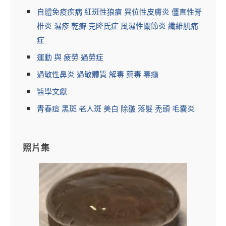
自體免疫疾病 紅斑性狼瘡 異位性皮膚炎 僵直性脊
椎炎 濕疹 乾癬 克隆氏症 風濕性關節炎 纖維肌痛
症
運動 與 疲勞 過勞症
過敏性鼻炎 過敏體質 解毒 藥毒 毒癮
醫學文獻
青春痘 黑斑 老人斑 美白 除皺 落髮 禿頭 毛囊炎
照片集