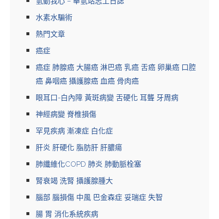
氫動我心 – 奉氫站志工日誌
水素水騙術
熱門文章
癌症
癌症 肺腺癌 大腸癌 淋巴癌 乳癌 舌癌 卵巢癌 口腔
癌 鼻咽癌 攝護腺癌 血癌 骨肉癌
眼耳口-白內障 黃斑病變 舌硬化 耳聾 牙周病
神經病變 脊椎損傷
罕見疾病 漸凍症 白化症
肝炎 肝硬化 脂肪肝 肝膿瘍
肺纖維化COPD 肺炎 肺動脈栓塞
腎衰竭 洗腎 攝護腺腫大
腦部 腦損傷 中風 巴金森症 妥瑞症 失智
腸 胃 消化系統疾病