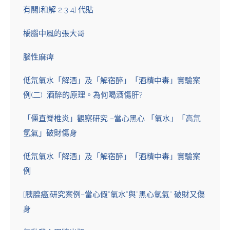
有關[和解 2 3 4] 代貼
橋腦中風的張大哥
腦性麻痺
低氘氫水「解酒」及「解宿醉」「酒精中毒」實驗案
例(二) 酒醉的原理。為何喝酒傷肝?
「僵直脊椎炎」觀察研究 –當心黑心 「氫水」「高氘
氫氣」破財傷身
低氘氫水「解酒」及「解宿醉」「酒精中毒」實驗案
例
[胰腺癌]研究案例–當心假”氫水”與”黑心氫氣” 破財又傷
身