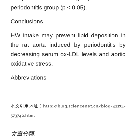
periodontitis group (p < 0.05).
Conclusions
HW intake may prevent lipid deposition in
the rat aorta induced by periodontitis by
decreasing serum ox-LDL levels and aortic
oxidative stress.
Abbreviations
本文引用地址：
http://blog.sciencenet.cn/blog-41174-
573742.html
文章分類