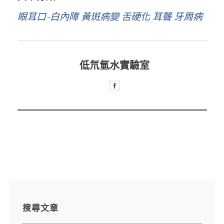
眼耳口-白內障 黃斑病變 舌硬化 耳聾 牙周病
低氘氫水實驗室
搜尋文章