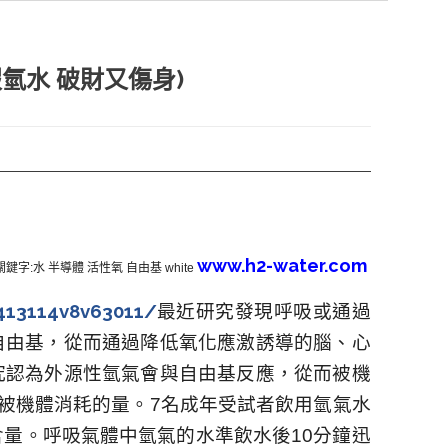
氫水 破財又傷身)
www.h2-water.com
關鍵字
:
水
半導體
活性氧
自由基
white
t413114v8v63011/
最近研究發現呼吸或通過
自由基，從而通過降低氧化應激誘導的腦、心
究認為外源性氫氣會與自由基反應，從而被機
氣被機體消耗的量。
7
名成年受試者飲用氫氣水
含量。呼吸氣體中氫氣的水準飲水後
10
分鐘迅