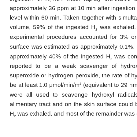
2
approximately 36 ppm at 10 min after ingestion 
level within 60 min. Taken together with simul
volume, 59% of the ingested H
was exhaled. 
2
experimental procedures accounted for 3% or
surface was estimated as approximately 0.1%.
approximately 40% of the ingested H
was cons
2
reported to be a weak scavenger of hydroxy
superoxide or hydrogen peroxide, the rate of hy
be at least 1.0 μmol/min/m
(equivalent to 29 nm
2
were all used to scavenge hydroxyl radical
alimentary tract and on the skin surface could
H
was exhaled, and most of the remainder was 
2