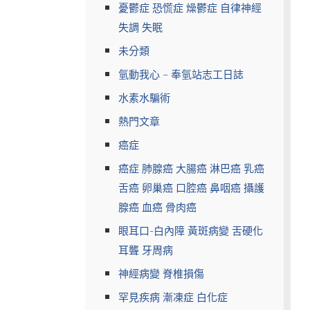
憂鬱症 恐慌症 燥鬱症 自律神經
失調 失眠
未分類
氫動我心 – 奉氫站志工日誌
水素水騙術
熱門文章
癌症
癌症 肺腺癌 大腸癌 淋巴癌 乳癌
舌癌 卵巢癌 口腔癌 鼻咽癌 攝護
腺癌 血癌 骨肉癌
眼耳口-白內障 黃斑病變 舌硬化
耳聾 牙周病
神經病變 脊椎損傷
罕見疾病 漸凍症 白化症