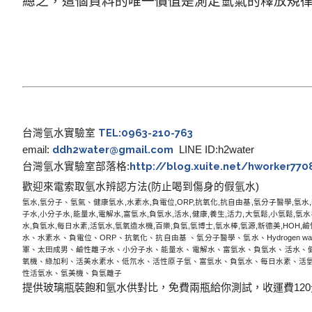
總之，這個資料的唯一價值是測定氫氣的釋放規
TEL:0963-210-763
台灣氫水實驗室
ddh2water@gmail.com
email:
LINE ID:h2water
http://blog.xuite.net/hworker77
台灣氫水實驗室部落格
:
歡迎來電索取氫水辨認方法
(
防止喝到傷身的假氫水
)
氫水
,
氫分子
、氫氣、
健康氫水
,
水素水
,
負電位
,ORP,
抗氧化
,
抗自由基
,
氫分子醫學
,
氫水
子水
,
小分子水
,
能量水
,
電解水
,
富氫水
,
負氫水
,
活水
,
健康
,
養生
,
活力
,
大氫鬆
,
小氫鬆
,
氫水
水
,
負氫水
,
每日水素
,
活氫水
,
氫氧造水機
,
百樂
,
負氫
,
氫博士
,
氫水棒
,
氫源
,
新德美
,HOH,
鹼
水、水素水、負電位、
ORP
、抗氧化、抗自由基 、氫分子醫學、氫水、
Hydrogen wa
軍、太田成男、鹼性離子水、小分子水、能量水、電解水、富氫水、負氫水、活水、
氧機、綠加利、活美水素水、低氘水、活性原子氫、富氫水、負氫水、每日水素、活
性活氫水、氫美機、負氫離子
提供玻璃瓶裝飽和氫水供對比，免費兩瓶給你測試，收運費120