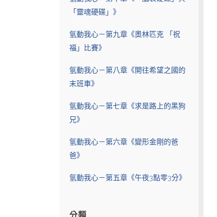
「靈魂硬碟」》
氫動我心－第九章《奧林匹克 「祝
福」比賽》
氫動我心－第八章《開往希望之國的
末班車》
氫動我心－第七章《求是路上的黑狗
兄》
氫動我心－第六章《變形金剛的爸
爸》
氫動我心－第五章《午夜3點零3分》
分類