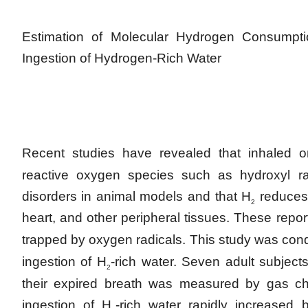
Estimation of Molecular Hydrogen Consumpt
Ingestion of Hydrogen-Rich Water
Recent studies have revealed that inhaled 
reactive oxygen species such as hydroxyl ra
disorders in animal models and that H
reduces 
2
heart, and other peripheral tissues. These rep
trapped by oxygen radicals. This study was con
ingestion of H
-rich water. Seven adult subject
2
their expired breath was measured by gas c
ingestion of H
-rich water rapidly increased 