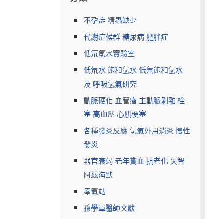
不孕症 精蟲缺少
代謝症候群 糖尿病 肥胖症
低氘氫水實驗室
低氘水 飽和氫水 低氘飽和氫水
及 呼吸氫氣研究
動脈硬化 血管瘤 主動脈剝離 栓
塞 高血壓 心肌梗塞
各種發炎反應 氫氣外用消炎 慢性
發炎
器官衰竭 老年貧血 抗老化 失智
阿茲海默
奉氫站
孫學軍醫師文獻