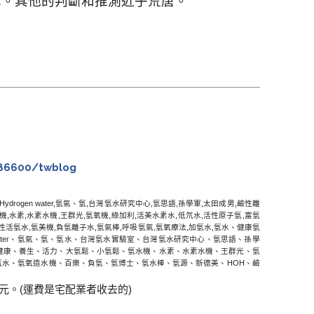
律。其他的判斷和推測近乎荒唐。
086600/twblog
,Hydrogen water,
氫氣、氫
,
台灣氫水研究中心
,
氫思語
,
孫學軍
,
太田成男
,
鹼性離
機
,
水素
,
水素水機
,
王群光
,
氫氧機
,
綠加利
,
活美水素水
,
低氘水
,
活性原子氫
,
富氫
性活氫水
,
氫美機
,
負氫離子水
,
氫氣棒
,
呼吸氫氣
,
氫氧療法
,
加氫水
,
氫水、健康氫
ter
、氫氣、氫、氫水、台灣氫水實驗室、台灣氫水研究中心、氫思語、孫學
健康、養生、活力、大氫鬆、小氫鬆、氫水機、水素、水素水機、王群光、氫
氫水、氫氧造水機、百樂、負氫、氫博士、氫水棒、氫源、新德美、
HOH
、鹼
元。(運費是宅配業者收去的)