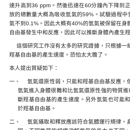
速升高到
36 ppm
。然後迅速在
60
分鐘內下降到
放的總數量大概為吸收氫氣的
59%
。試驗過程中
氣不到
0.1%
。因此大概有
40%
的氫氣被保留在身
自由基發生中和反應，因此可以推斷身體內產生
這個研究工作沒有太多的研究證據，只根據一
羥基自由基的產生速度。恐怕太大膽了。
本人提出質疑如下：
一、
氫氣還原性弱，只能和羥基自由基反應，
氫氣進入身體很難和比氫氣還原性強的物質進
斷羥基自由基的產生速度。另外氫氣也可能
於羥基自由基。
二、
氫氣攝取和釋放應該符合氣體運行規律，