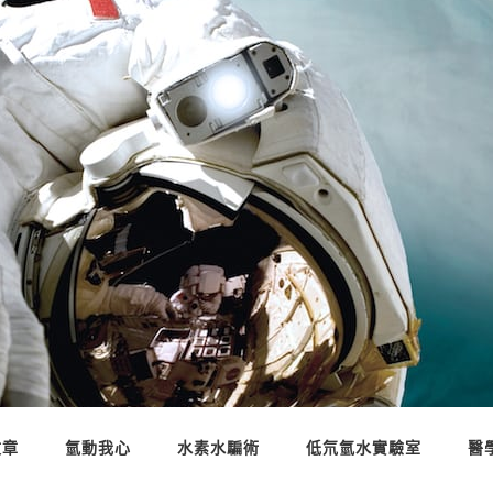
文章
氫動我心
水素水騙術
低氘氫水實驗室
醫