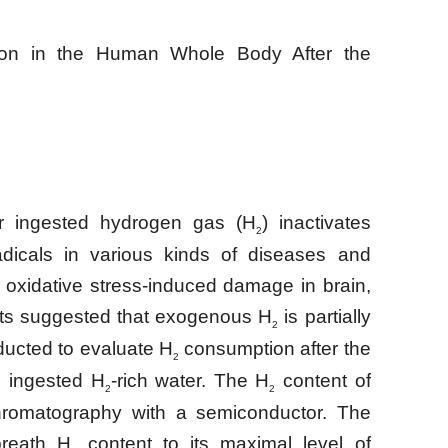
ion in the Human Whole Body After the
or ingested hydrogen gas (H
) inactivates
2
dicals in various kinds of diseases and
oxidative stress-induced damage in brain,
orts suggested that exogenous H
is partially
2
ducted to evaluate H
consumption after the
2
s ingested H
-rich water. The H
content of
2
2
hromatography with a semiconductor. The
breath H
content to its maximal level of