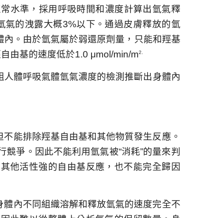
正常水準，採用呼吸時間和濃度計算出氫氣釋
氫氣的洩露大概
3%
以下。通過皮膚釋放的氫
體內。由於氫氣屬於弱還原劑量，只能和羥基
羥自由基的速度低於
1.0
μ
mol/min/m
2.
組人體呼吸氣體氫氣濃度的檢測推斷出身體內
但不能排除羥基自由基和其他物質發生反應。
行競爭。因此不能利用氫氣被“消耗”的量來判
和其他活性強的自由基反應，也不能完全歸因
身體內不同組織溶解和釋放氫氣的速度完全不