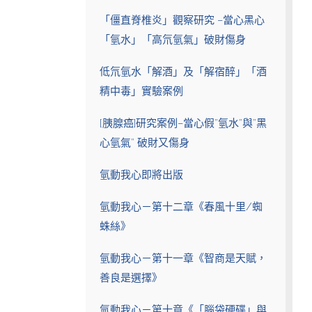
「僵直脊椎炎」觀察研究 –當心黑心
「氫水」「高氘氫氣」破財傷身
低氘氫水「解酒」及「解宿醉」「酒
精中毒」實驗案例
[胰腺癌]研究案例–當心假”氫水”與”黑
心氫氣” 破財又傷身
氫動我心即將出版
氫動我心－第十二章《春風十里/蜘
蛛絲》
氫動我心－第十一章《智商是天賦，
善良是選擇》
氫動我心－第十章《「腦袋硬碟」與