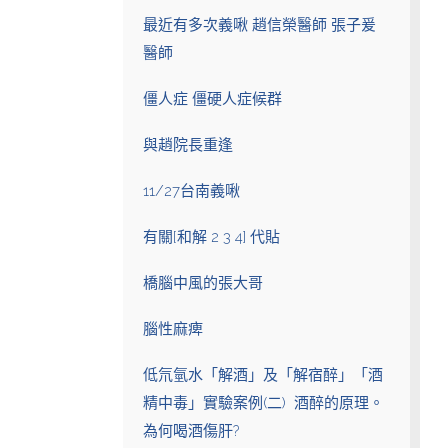
最近有多次義啾 趙信榮醫師 張子爰
醫師
僵人症 僵硬人症候群
與趙院長重逢
11/27台南義啾
有關[和解 2 3 4] 代貼
橋腦中風的張大哥
腦性麻痺
低氘氫水「解酒」及「解宿醉」「酒
精中毒」實驗案例(二) 酒醉的原理。
為何喝酒傷肝?