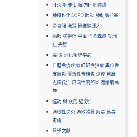
肝炎 肝硬化 脂肪肝 肝膿瘍
肺纖維化COPD 肺炎 肺動脈栓塞
腎衰竭 洗腎 攝護腺腫大
腦部 腦損傷 中風 巴金森症 妥瑞
症 失智
腸 胃 消化系統疾病
自體免疫疾病 紅斑性狼瘡 異位性
皮膚炎 僵直性脊椎炎 濕疹 乾癬
克隆氏症 風濕性關節炎 纖維肌痛
症
運動 與 疲勞 過勞症
過敏性鼻炎 過敏體質 解毒 藥毒
毒癮
醫學文獻