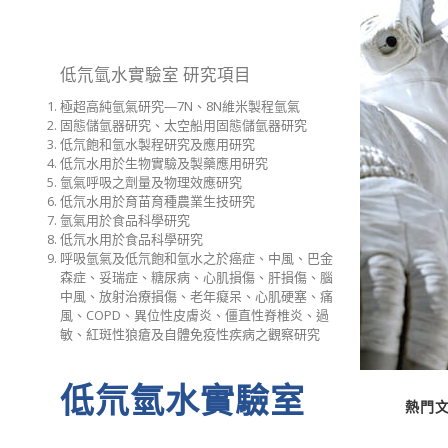
低氘氫水實驗室 研究項目
極超高純氫氣研究—7N、8N維米製程氫氣
固態儲氫器研究、太空船用固態儲氫器研究
低氘飽和氫水製程研究及應用研究
低氘水用於生物實驗及製藥應用研究
氫氣呼吸之劑量及物理效應研究
低氘水用於育苗育種農業生技研究
氫氣用於食品科學研究
低氘水用於食品科學研究
呼吸氫氣及低氘飽和氫水之於癌症、中風、巴金
森症、妥瑞症、糖尿病、心肌損傷、肝損傷、腦
中風、放射治療損傷、老年癡呆、心肌硬塞、痛
風、COPD、異位性皮膚炎、僵直性脊椎炎、過
敏、紅斑性狼瘡及自體免疫性疾病之觀察研究
低氘氫水實驗室
熱門