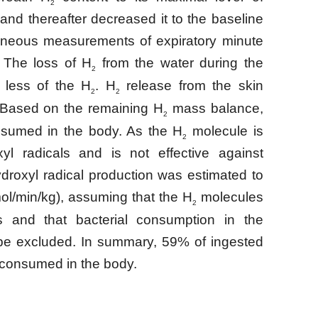
2
and thereafter decreased it to the baseline
taneous measurements of expiratory minute
The loss of H
from the water during the
2
 less of the H
. H
release from the skin
2
2
 Based on the remaining H
mass balance,
2
umed in the body. As the H
molecule is
2
l radicals and is not effective against
droxyl radical production was estimated to
ol/min/kg), assuming that the H
molecules
2
s and that bacterial consumption in the
 be excluded. In summary, 59% of ingested
consumed in the body.