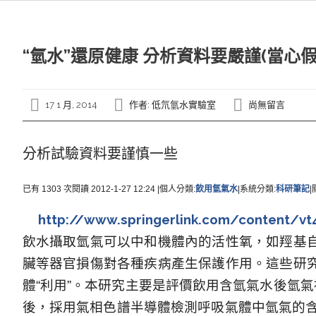
“氫水”還原健康 分析資料要嚴謹(當心假
17 1 月, 2014
作者:
低氘氫水實驗室
尚無留言
分析試驗資料要謹慎一些
已有
1303
次閱讀
2012-1-27 12:24
|
個人分類
:
飲用氫氣水
|
系統分類
:
科研筆記
|
http://www.springerlink.com/content/v
飲水攝取氫氣可以中和機體內的活性氧，如羥基
臟等器官損傷對各種疾病產生保護作用。這些研
體“利用”。本研究主要是評價飲用含氫氣水後氫
後，採用氣相色譜半導體檢測呼吸氣體中氫氣的