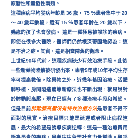
原發性和繼發性兩類。
這種疾病平均發病年齡是 36 歲， 75 ％患者集中于 20
～ 40 歲年齡段，還有 15 ％患者年齡在 20 歲以下，
幾歲的孩子也會發病。 這是一種極易被誤診的疾病。
即使在很多大醫院，醫師們仍然根深蒂固地認為：這
是不治之症。其實，這是相當陳舊的觀念。
上世紀90年代前，這種疾病缺少有效治療手段。此後
一些新藥物陸續被研發出來，患者5年或10年平均生存
率可提高數倍。除藥物之外，近幾年基因治療、活體
肺移植、房間隔造瘺等新療法也不斷出現，就是說對
於肺動脈高壓，現在已經有了多種治療手段和希望。
但是目前
肺動脈高壓沒有特效治癒方法
是患者不得不
面對的現實。治療目標只能是延遲或者阻止病程進
展，最大的希望是誘導疾病逆轉。這是一種治療費用
極為昂貴的疾病，患者往往急需社會力量幫助。幾乎