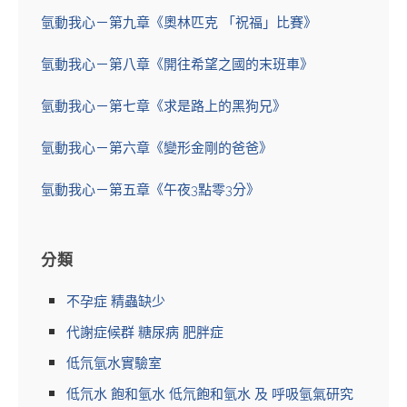
氫動我心－第九章《奧林匹克 「祝福」比賽》
氫動我心－第八章《開往希望之國的末班車》
氫動我心－第七章《求是路上的黑狗兄》
氫動我心－第六章《變形金剛的爸爸》
氫動我心－第五章《午夜3點零3分》
分類
不孕症 精蟲缺少
代謝症候群 糖尿病 肥胖症
低氘氫水實驗室
低氘水 飽和氫水 低氘飽和氫水 及 呼吸氫氣研究