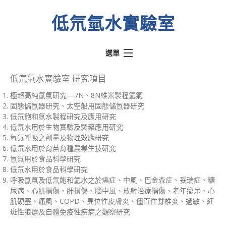
低氘氫水實驗室
選單
熱門文章
低氘氫水實驗室 研究項目
極超高純氫氣研究—7N、8N維米製程氫氣
氫動我心
固態儲氫器研究、太空船用固態儲氫器研究
水素水騙術
低氘飽和氫水製程研究及應用研究
低氘水用於生物實驗及製藥應用研究
低氘氫水實驗室
氫氣呼吸之劑量及物理效應研究
低氘水用於育苗育種農業生技研究
醫學文獻
氫氣用於食品科學研究
關於實驗室
低氘水用於食品科學研究
呼吸氫氣及低氘飽和氫水之於癌症、中風、巴金森症、妥瑞症、糖
關於奉氫站
尿病、心肌損傷、肝損傷、腦中風、放射治療損傷、老年癡呆、心
肌硬塞、痛風、COPD、異位性皮膚炎、僵直性脊椎炎、過敏、紅
斑性狼瘡及自體免疫性疾病之觀察研究