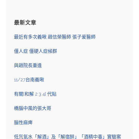
最新文章
最近有多次義啾 趙信榮醫師 張子爰醫師
僵人症 僵硬人症候群
與趙院長重逢
11/27台南義啾
有關[和解 2 3 4] 代貼
橋腦中風的張大哥
腦性麻痺
低氘氫水「解酒」及「解宿醉」「酒精中毒」實驗案