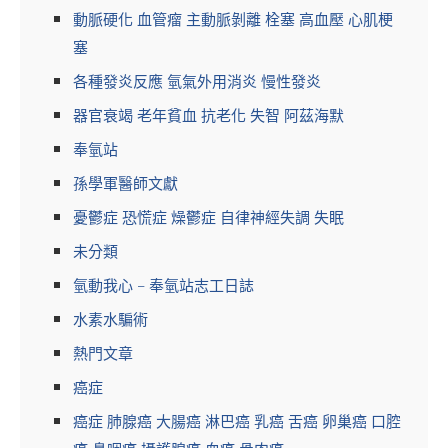
動脈硬化 血管瘤 主動脈剝離 栓塞 高血壓 心肌梗
塞
各種發炎反應 氫氣外用消炎 慢性發炎
器官衰竭 老年貧血 抗老化 失智 阿茲海默
奉氫站
孫學軍醫師文獻
憂鬱症 恐慌症 燥鬱症 自律神經失調 失眠
未分類
氫動我心 – 奉氫站志工日誌
水素水騙術
熱門文章
癌症
癌症 肺腺癌 大腸癌 淋巴癌 乳癌 舌癌 卵巢癌 口腔