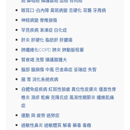
癌 鼻咽癌 攝護腺癌 血癌 骨肉癌
眼耳口-白內障 黃斑病變 舌硬化 耳聾 牙周病
神經病變 脊椎損傷
罕見疾病 漸凍症 白化症
肝炎 肝硬化 脂肪肝 肝膿瘍
肺纖維化COPD 肺炎 肺動脈栓塞
腎衰竭 洗腎 攝護腺腫大
腦部 腦損傷 中風 巴金森症 妥瑞症 失智
腸 胃 消化系統疾病
自體免疫疾病 紅斑性狼瘡 異位性皮膚炎 僵直性脊
椎炎 濕疹 乾癬 克隆氏症 風濕性關節炎 纖維肌痛
症
運動 與 疲勞 過勞症
過敏性鼻炎 過敏體質 解毒 藥毒 毒癮