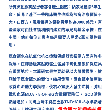
所有肺動脈高壓患者都會產生疑惑：傾家蕩產換5年生
命，值嗎？甚至一些臨床醫生也認為該病治療價值不
大。在西方，患者每月的藥物費用約為3000美元，有
些國家可由社會福利部門建立的罕見病基金承擔。在
中國，估計每位元患者每月需要人民幣2萬元藥物費
用。
氫食鹽水在抗氧化抗炎症和保護器官損傷方面有許多
報導。在肺動脈高壓的發生發展中氧化應激和炎症具
有重要地位。本篇研究最主要就是以大鼠做模型，檢
測給予氫食鹽水的變化。結果發現，氫食鹽水治療能
-
改善血流動力學指標，使右心室肥大發生逆轉。肺組
織和血清MDA、8-OH-dG含量顯著降低， SOD活性
顯著增加。同時血清中炎症因數TNFα和IL-6水準顯著
氫食鹽水
能通過抗氧
降低。上述研究研究表明，