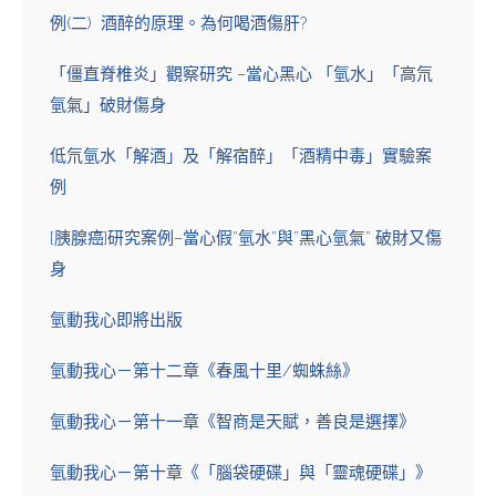
例(二) 酒醉的原理。為何喝酒傷肝?
「僵直脊椎炎」觀察研究 –當心黑心 「氫水」「高氘
氫氣」破財傷身
低氘氫水「解酒」及「解宿醉」「酒精中毒」實驗案
例
[胰腺癌]研究案例–當心假”氫水”與”黑心氫氣” 破財又傷
身
氫動我心即將出版
氫動我心－第十二章《春風十里/蜘蛛絲》
氫動我心－第十一章《智商是天賦，善良是選擇》
氫動我心－第十章《「腦袋硬碟」與「靈魂硬碟」》