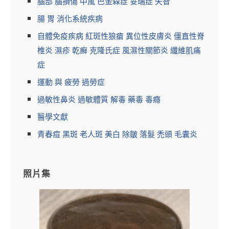
腦部 腦損傷 中風 巴金森症 妥瑞症 失智
腸 胃 消化系統疾病
自體免疫疾病 紅斑性狼瘡 異位性皮膚炎 僵直性脊
椎炎 濕疹 乾癬 克隆氏症 風濕性關節炎 纖維肌痛
症
運動 與 疲勞 過勞症
過敏性鼻炎 過敏體質 解毒 藥毒 毒癮
醫學文獻
青春痘 黑斑 老人斑 美白 除皺 落髮 禿頭 毛囊炎
照片集