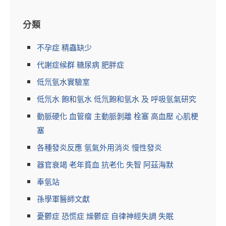
分類
不孕症 精蟲缺少
代謝症候群 糖尿病 肥胖症
低氘氫水實驗室
低氘水 飽和氫水 低氘飽和氫水 及 呼吸氫氣研究
動脈硬化 血管瘤 主動脈剝離 栓塞 高血壓 心肌梗
塞
各種發炎反應 氫氣外用消炎 慢性發炎
器官衰竭 老年貧血 抗老化 失智 阿茲海默
奉氫站
孫學軍醫師文獻
憂鬱症 恐慌症 燥鬱症 自律神經失調 失眠