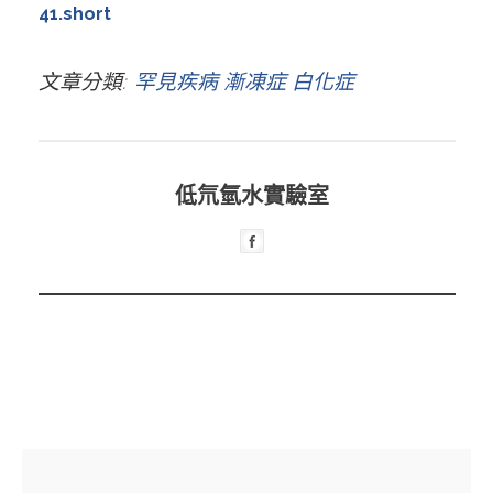
41.short
文章分類
罕見疾病 漸凍症 白化症
低氘氫水實驗室