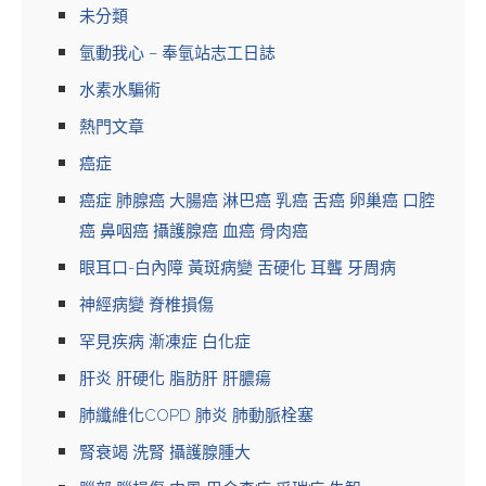
未分類
氫動我心 – 奉氫站志工日誌
水素水騙術
熱門文章
癌症
癌症 肺腺癌 大腸癌 淋巴癌 乳癌 舌癌 卵巢癌 口腔
癌 鼻咽癌 攝護腺癌 血癌 骨肉癌
眼耳口-白內障 黃斑病變 舌硬化 耳聾 牙周病
神經病變 脊椎損傷
罕見疾病 漸凍症 白化症
肝炎 肝硬化 脂肪肝 肝膿瘍
肺纖維化COPD 肺炎 肺動脈栓塞
腎衰竭 洗腎 攝護腺腫大