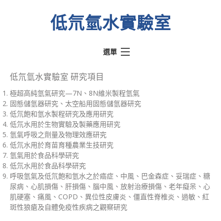
低氘氫水實驗室
選單
熱門文章
低氘氫水實驗室 研究項目
極超高純氫氣研究—7N、8N維米製程氫氣
氫動我心
固態儲氫器研究、太空船用固態儲氫器研究
水素水騙術
低氘飽和氫水製程研究及應用研究
低氘水用於生物實驗及製藥應用研究
低氘氫水實驗室
氫氣呼吸之劑量及物理效應研究
低氘水用於育苗育種農業生技研究
醫學文獻
氫氣用於食品科學研究
關於實驗室
低氘水用於食品科學研究
呼吸氫氣及低氘飽和氫水之於癌症、中風、巴金森症、妥瑞症、糖
關於奉氫站
尿病、心肌損傷、肝損傷、腦中風、放射治療損傷、老年癡呆、心
肌硬塞、痛風、COPD、異位性皮膚炎、僵直性脊椎炎、過敏、紅
斑性狼瘡及自體免疫性疾病之觀察研究