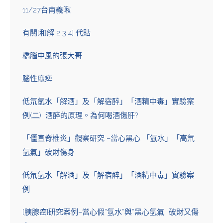
11/27台南義啾
有關[和解 2 3 4] 代貼
橋腦中風的張大哥
腦性麻痺
低氘氫水「解酒」及「解宿醉」「酒精中毒」實驗案
例(二) 酒醉的原理。為何喝酒傷肝?
「僵直脊椎炎」觀察研究 –當心黑心 「氫水」「高氘
氫氣」破財傷身
低氘氫水「解酒」及「解宿醉」「酒精中毒」實驗案
例
[胰腺癌]研究案例–當心假”氫水”與”黑心氫氣” 破財又傷