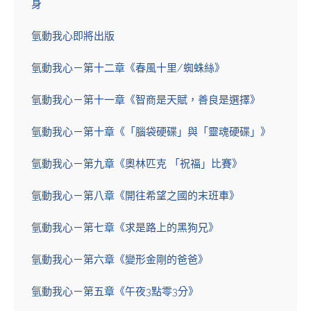
身
氫動我心即將出版
氫動我心－第十二章《春風十里/蜘蛛絲》
氫動我心－第十一章《智商是天賦，善良是選擇》
氫動我心－第十章《「腦袋硬碟」與「靈魂硬碟」》
氫動我心－第九章《奧林匹克 「祝福」比賽》
氫動我心－第八章《開往希望之國的末班車》
氫動我心－第七章《求是路上的黑狗兄》
氫動我心－第六章《變形金剛的爸爸》
氫動我心－第五章《午夜3點零3分》