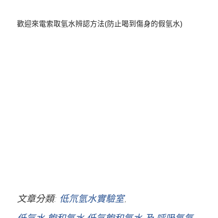
歡迎來電索取氫水辨認方法
(
防止喝到傷身的假氫水
)
氫水,氫分子、氫氣、健康氫水,水素水,負電位,ORP,抗氧化,抗自由基,氫分子醫
學,氫水,Hydrogen water,氫氣、氫,台灣氫水研究中心,氫思語,孫學軍,太田成男,
鹼性離子水,小分子水,能量水,電解水,富氫水,負氫水,活水,健康,養生,活力,大氫
鬆,小氫鬆,氫水機,水素,水素水機,王群光,氫氧機,綠加利,活美水素水,低氘水,活
性原子氫,富氫水,負氫水,每日水素,活氫水,氫氧造水機,百樂,負氫,氫博士,氫水
棒,氫源,新德美,HOH,鹼性活氫水,氫美機,負氫離子水,氫氣棒,呼吸氫氣,氫氧療
法,加氫水,氫水、健康氫水、水素水、負電位、ORP、抗氧化、抗自由基 、氫
分子醫學、氫水、Hydrogen water、氫氣、氫、氫水、台灣氫水實驗室、台灣
氫水研究中心、氫思語、孫學軍、太田成男、鹼性離子水、小分子水、能量
水、電解水、富氫水、負氫水、活水、健康、養生、活力、大氫鬆、小氫鬆、
氫水機、水素、水素水機、王群光、氫氧機、綠加利、活美水素水、低氘水、
活性原子氫、富氫水、負氫水、每日水素、活氫水、氫氧造水機、百樂、負
氫、氫博士、氫水棒、氫源、新德美、HOH、鹼性活氫水、氫美機、負氫離子
文章分類
低氘氫水實驗室