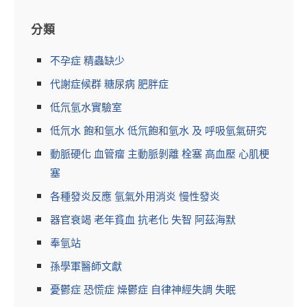
分類
不孕症 精蟲缺少
代謝症候群 糖尿病 肥胖症
低氘氫水實驗室
低氘水 飽和氫水 低氘飽和氫水 及 呼吸氫氣研究
動脈硬化 血管瘤 主動脈剝離 栓塞 高血壓 心肌梗
塞
各種發炎反應 氫氣外用消炎 慢性發炎
器官衰竭 老年貧血 抗老化 失智 阿茲海默
奉氫站
孫學軍醫師文獻
憂鬱症 恐慌症 燥鬱症 自律神經失調 失眠