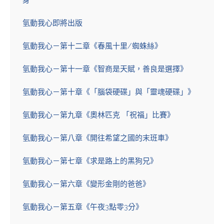
身
氫動我心即將出版
氫動我心－第十二章《春風十里/蜘蛛絲》
氫動我心－第十一章《智商是天賦，善良是選擇》
氫動我心－第十章《「腦袋硬碟」與「靈魂硬碟」》
氫動我心－第九章《奧林匹克 「祝福」比賽》
氫動我心－第八章《開往希望之國的末班車》
氫動我心－第七章《求是路上的黑狗兄》
氫動我心－第六章《變形金剛的爸爸》
氫動我心－第五章《午夜3點零3分》