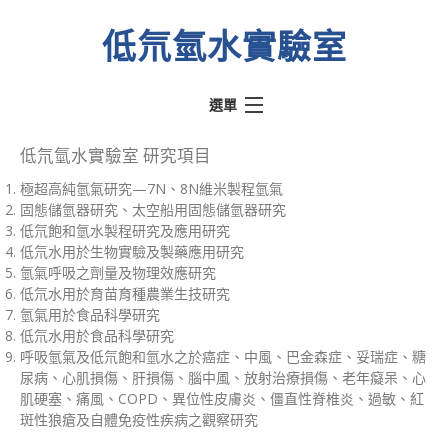
低氘氫水實驗室
選單
熱門文章
低氘氫水實驗室 研究項目
極超高純氫氣研究—7N、8N維米製程氫氣
氫動我心
固態儲氫器研究、太空船用固態儲氫器研究
水素水騙術
低氘飽和氫水製程研究及應用研究
低氘水用於生物實驗及製藥應用研究
低氘氫水實驗室
氫氣呼吸之劑量及物理效應研究
低氘水用於育苗育種農業生技研究
醫學文獻
氫氣用於食品科學研究
關於實驗室
低氘水用於食品科學研究
呼吸氫氣及低氘飽和氫水之於癌症、中風、巴金森症、妥瑞症、糖
關於奉氫站
尿病、心肌損傷、肝損傷、腦中風、放射治療損傷、老年癡呆、心
肌硬塞、痛風、COPD、異位性皮膚炎、僵直性脊椎炎、過敏、紅
斑性狼瘡及自體免疫性疾病之觀察研究