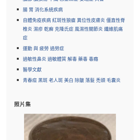
腸 胃 消化系統疾病
自體免疫疾病 紅斑性狼瘡 異位性皮膚炎 僵直性脊
椎炎 濕疹 乾癬 克隆氏症 風濕性關節炎 纖維肌痛
症
運動 與 疲勞 過勞症
過敏性鼻炎 過敏體質 解毒 藥毒 毒癮
醫學文獻
青春痘 黑斑 老人斑 美白 除皺 落髮 禿頭 毛囊炎
照片集