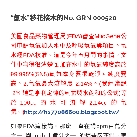
“氫水”移花接木的No. GRN 000520
美國食品藥物管理局(FDA)審查MitoGene公
司申請氫氣加入水中及呼吸氫氣等項目。氫
水經FDA核准。這是今年五月間的事情。文
件中寫得很清楚
:1.加在水中的氫氣純度高於
99.995%(5N5)氫氣本身要很乾淨。純度要
高。2.氫氣最大溶解度 2.14%。(我經常說
2% 這是亨利定律的氫氣與水飽和的公式)等
於100cc的水可溶解2.14cc的氫
http://h277086600.blogspot.tw/
氣。)
如果FDA這樣講。那麼一直在講ppm百萬分
之一 與 ppb 十億分之一 的這些廠商們。應