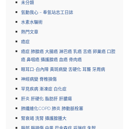
未分類
氫動我心 – 奉氫站志工日誌
水素水騙術
熱門文章
癌症
癌症 肺腺癌 大腸癌 淋巴癌 乳癌 舌癌 卵巢癌 口腔
癌 鼻咽癌 攝護腺癌 血癌 骨肉癌
眼耳口-白內障 黃斑病變 舌硬化 耳聾 牙周病
神經病變 脊椎損傷
罕見疾病 漸凍症 白化症
肝炎 肝硬化 脂肪肝 肝膿瘍
肺纖維化COPD 肺炎 肺動脈栓塞
腎衰竭 洗腎 攝護腺腫大
腦部 腦損傷 中風 巴金森症 妥瑞症 失智