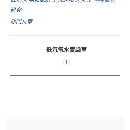
低氘水 飽和氫水 低氘飽和氫水 及 呼吸氫氣
研究
熱門文章
低氘氫水實驗室