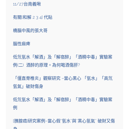
11/27台南義啾
有關[和解 2 3 4] 代貼
橋腦中風的張大哥
腦性麻痺
低氘氫水「解酒」及「解宿醉」「酒精中毒」實驗案
例(二) 酒醉的原理。為何喝酒傷肝?
「僵直脊椎炎」觀察研究 –當心黑心 「氫水」「高氘
氫氣」破財傷身
低氘氫水「解酒」及「解宿醉」「酒精中毒」實驗案
例
[胰腺癌]研究案例–當心假”氫水”與”黑心氫氣” 破財又傷