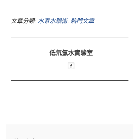
、
、
、
、
、
、氫美機
士
氫水棒
氫源
新德美
HOH
鹼性活氫水
文章分類
水素水騙術
熱門文章
低氘氫水實驗室