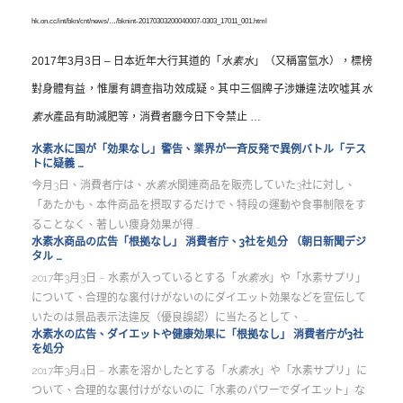
hk.on.cc/int/bkn/cnt/news/…/bknint-20170303200040007-0303_17011_001.html
2017年3月3日 –
日本近年大行其道的「
水素水
」（又稱富氫水），標榜
對身體有益，惟屢有調查指功效成疑。其中三個牌子涉嫌違法吹噓其
水
素水
產品有助減肥等，消費者廳今日下令禁止 …
水素水に国が「効果なし」警告、業界が一斉反発で異例バトル「テス
トに疑義 …
今月3日、消費者庁は、
水素水
関連商品を販売していた3社に対し、
「あたかも、本件商品を摂取するだけで、特段の運動や食事制限をす
ることなく、著しい痩身効果が得 …
水素水商品の広告「根拠なし」 消費者庁、3社を処分 （朝日新聞デジ
タル …
2017年3月3日 –
水素が入っているとする「
水素水
」や「水素サプリ」
について、合理的な裏付けがないのにダイエット効果などを宣伝して
いたのは景品表示法違反（優良誤認）に当たるとして、 …
水素水の広告、ダイエットや健康効果に「根拠なし」 消費者庁が3社
を処分
2017年3月4日 –
水素を溶かしたとする「
水素水
」や「水素サプリ」に
ついて、合理的な裏付けがないのに「
水素のパワーでダイエット」な