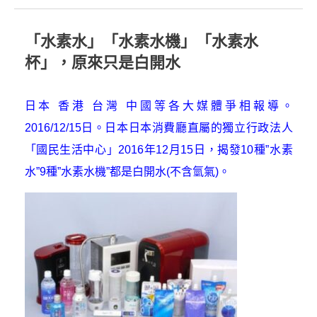
「水素水」「水素水機」「水素水
杯」，原來只是白開水
日本 香港 台灣 中國等各大媒體爭相報導。
2016/12/15日。日本
日本消費廳直屬的獨立行政法人
「國民生活中心」
2016
年
12
月
15
日，揭發
10
種
”
水素
水
”9種”
水素水機
”
都是白開水
(
不含氫氣
)。