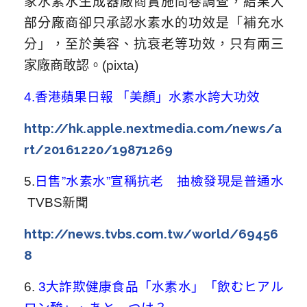
家水素水生成器廠商實施問卷調查，結果大
部分廠商卻只承認水素水的功效是「補充水
分」，至於美容、抗衰老等功效，只有兩三
家廠商敢認。(pixta)
4.
香港蘋果日報 「美顏」水素水誇大功效
http://hk.apple.nextmedia.com/news/a
rt/20161220/19871269
5.
日售”水素水”宣稱抗老 抽檢發現是普通水
TVBS新聞
http://news.tvbs.com.tw/world/69456
8
6.
3
大詐欺健康食品「水素水」「飲むヒアル