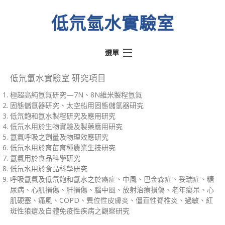
低氘氫水實驗室
選單
熱門文章
低氘氫水實驗室 研究項目
極超高純氫氣研究—7N、8N維米製程氫氣
氫動我心
固態儲氫器研究、太空船用固態儲氫器研究
水素水騙術
低氘飽和氫水製程研究及應用研究
低氘水用於生物實驗及製藥應用研究
低氘氫水實驗室
氫氣呼吸之劑量及物理效應研究
低氘水用於育苗育種農業生技研究
醫學文獻
氫氣用於食品科學研究
關於實驗室
低氘水用於食品科學研究
呼吸氫氣及低氘飽和氫水之於癌症、中風、巴金森症、妥瑞症、糖
關於奉氫站
尿病、心肌損傷、肝損傷、腦中風、放射治療損傷、老年癡呆、心
肌硬塞、痛風、COPD、異位性皮膚炎、僵直性脊椎炎、過敏、紅
斑性狼瘡及自體免疫性疾病之觀察研究