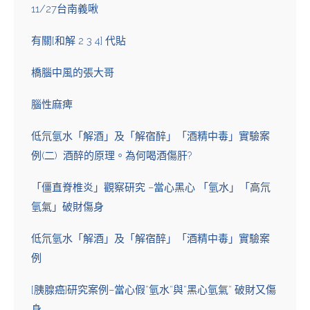
11/27台南義啾
有關[和解 2 3 4] 代貼
橋腦中風的張大哥
腦性麻痺
低氘氫水「解酒」及「解宿醉」「酒精中毒」實驗案
例(二) 酒醉的原理。為何喝酒傷肝?
「僵直脊椎炎」觀察研究 –當心黑心 「氫水」「高氘
氫氣」破財傷身
低氘氫水「解酒」及「解宿醉」「酒精中毒」實驗案
例
[胰腺癌]研究案例–當心假”氫水”與”黑心氫氣” 破財又傷
身