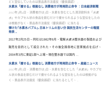
どと宣伝していたのは景品表示法違反（優良誤認） …
水素水「痩せる」根拠なし 消費者庁が再発防止命令 ：日本経済新聞
2017年3月4日 –
消費者庁は3日、水素を含むとした清涼飲料水「
水素
水
」やカプセル状の食品を飲むだけで痩せられるような宣伝をしたの
は根拠がなく、景品表示法違反（優良誤認）
に当たる …
弾けた｢水素水バブル｣､日本トリムの言い分 国民生活センターの報道
発表 …
2017年2月25日 –
同社は1982年6月、電解
水素水
整水器の製造および
販売を目的として設立された。
その後全国各地に営業拠点を広げ、
2004年3月に東証1部へ上場。現在整水器では国内 …
水素水「痩せる」根拠なし 消費者庁が再発防止命令 – 産経ニュース
2017年3月3日 –
消費者庁は3日、水素を含むとした「
水素水
」やカプセ
ル状の食品を飲むだけで痩せられるような宣伝をしたのは根拠がな
健康氫水,水素
く、景品表示法違反（優良誤認）に当たるとして、 …
水,負電位,ORP,抗氧化,抗自由基,氫分子醫學,氫水,Hydrogen water,
氫氣、氫,台灣氫水研究中心,氫思語,孫學軍,太田成男,鹼性離子水,
小分子水,能量水,電解水,富氫水,負氫水,活水,健康,養生,活力,大氫
鬆,小氫鬆,氫水機,水素,水素水機,王群光,氫氧機,綠加利,活美水素水,
低氘水,活性原子氫,富氫水,負氫水,每日水素,活氫水,氫氧造水機,百