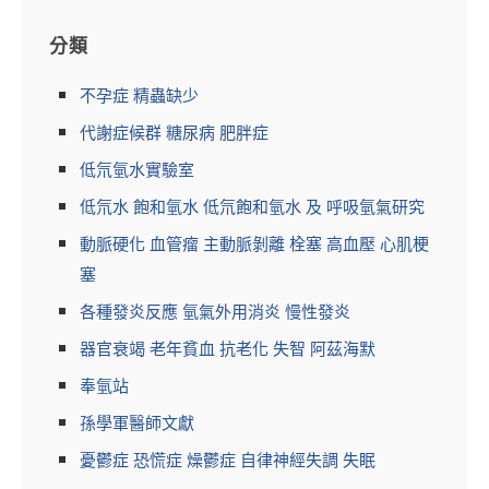
分類
不孕症 精蟲缺少
代謝症候群 糖尿病 肥胖症
低氘氫水實驗室
低氘水 飽和氫水 低氘飽和氫水 及 呼吸氫氣研究
動脈硬化 血管瘤 主動脈剝離 栓塞 高血壓 心肌梗
塞
各種發炎反應 氫氣外用消炎 慢性發炎
器官衰竭 老年貧血 抗老化 失智 阿茲海默
奉氫站
孫學軍醫師文獻
憂鬱症 恐慌症 燥鬱症 自律神經失調 失眠