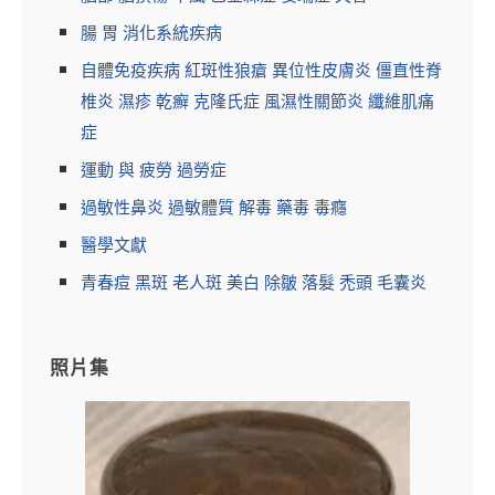
腸 胃 消化系統疾病
自體免疫疾病 紅斑性狼瘡 異位性皮膚炎 僵直性脊
椎炎 濕疹 乾癬 克隆氏症 風濕性關節炎 纖維肌痛
症
運動 與 疲勞 過勞症
過敏性鼻炎 過敏體質 解毒 藥毒 毒癮
醫學文獻
青春痘 黑斑 老人斑 美白 除皺 落髮 禿頭 毛囊炎
照片集