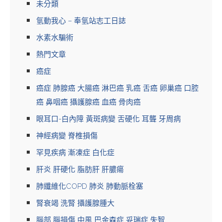
未分類
氫動我心 – 奉氫站志工日誌
水素水騙術
熱門文章
癌症
癌症 肺腺癌 大腸癌 淋巴癌 乳癌 舌癌 卵巢癌 口腔
癌 鼻咽癌 攝護腺癌 血癌 骨肉癌
眼耳口-白內障 黃斑病變 舌硬化 耳聾 牙周病
神經病變 脊椎損傷
罕見疾病 漸凍症 白化症
肝炎 肝硬化 脂肪肝 肝膿瘍
肺纖維化COPD 肺炎 肺動脈栓塞
腎衰竭 洗腎 攝護腺腫大
腦部 腦損傷 中風 巴金森症 妥瑞症 失智