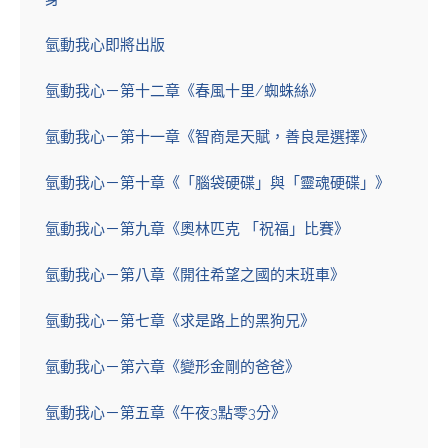
氫動我心即將出版
氫動我心－第十二章《春風十里/蜘蛛絲》
氫動我心－第十一章《智商是天賦，善良是選擇》
氫動我心－第十章《「腦袋硬碟」與「靈魂硬碟」》
氫動我心－第九章《奧林匹克 「祝福」比賽》
氫動我心－第八章《開往希望之國的末班車》
氫動我心－第七章《求是路上的黑狗兄》
氫動我心－第六章《變形金剛的爸爸》
氫動我心－第五章《午夜3點零3分》