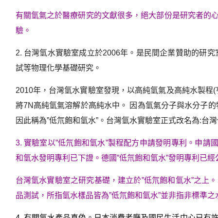
有關氫氣之於醫療研究的文獻很多，絕大部份是研究者的心
驗。
2. 台灣氫水實驗室成立於2006年。是民間企業贊助的研
試等物理化學基礎研究。
2010年，台灣氫水實驗室發現，以高純氫氣及高純水製程
將7N高純氫氣溶解於高純水中。 因為氫氣分子與水分子的物理鍵
因此稱為”低氘飽和氫水”。台灣氫水實驗室正式改名為:台
3. 實驗室以”低氘飽和氫水”製程配方申請發明專利。申請
和氫水發明專利已下證。德國”低氘飽和氫水”發明專利已
台灣氫水實驗室之研究基礎，建立於”低氘飽和氫水”之上
品測試，所指氫水樣品皆為”低氘飽和氫水”並非指非標準
4. 有關氫水產品真偽。日本消費者廳及國民生活中心已