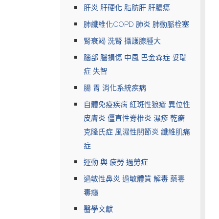
肝炎 肝硬化 脂肪肝 肝膿瘍
肺纖維化COPD 肺炎 肺動脈栓塞
腎衰竭 洗腎 攝護腺腫大
腦部 腦損傷 中風 巴金森症 妥瑞
症 失智
腸 胃 消化系統疾病
自體免疫疾病 紅斑性狼瘡 異位性
皮膚炎 僵直性脊椎炎 濕疹 乾癬
克隆氏症 風濕性關節炎 纖維肌痛
症
運動 與 疲勞 過勞症
過敏性鼻炎 過敏體質 解毒 藥毒
毒癮
醫學文獻