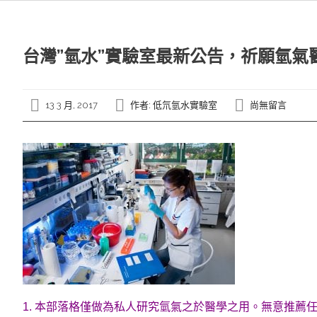
台灣”氫水”實驗室最新公告，祈願氫氣
13 3 月, 2017
作者:
低氘氫水實驗室
尚無留言
1. 本部落格僅做為私人研究氫氣之於醫學之用。無意推薦