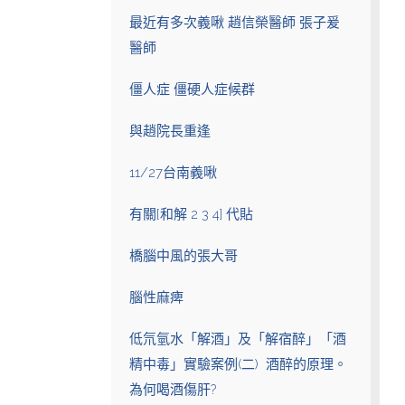
最近有多次義啾 趙信榮醫師 張子爰
醫師
僵人症 僵硬人症候群
與趙院長重逢
11/27台南義啾
有關[和解 2 3 4] 代貼
橋腦中風的張大哥
腦性麻痺
低氘氫水「解酒」及「解宿醉」「酒
精中毒」實驗案例(二) 酒醉的原理。
為何喝酒傷肝?