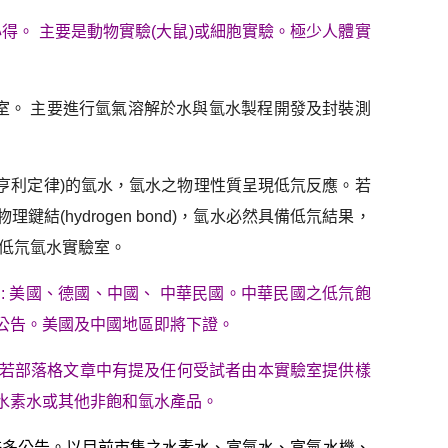
得。 主要是動物實驗(大鼠)或細胞實驗。極少人體實
究室。 主要進行氫氣溶解於水與氫水製程開發及封裝測
(亨利定律)的氫水，氫水之物理性質呈現低氘反應。若
結(hydrogen bond)，氫水必然具備低氘結果，
灣低氘氫水實驗室。
國: 美國、德國、中國、 中華民國。中華民國之低氘飽
經公告。美國及中國地區即將下證。
。若部落格文章中有提及任何受試者由本實驗室提供樣
之水素水或其他非飽和氫水產品。
有許多公告。以目前市售之水素水、富氫水、富氫水機、