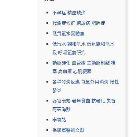
不孕症 精蟲缺少
代謝症候群 糖尿病 肥胖症
低氘氫水實驗室
低氘水 飽和氫水 低氘飽和氫水
及 呼吸氫氣研究
動脈硬化 血管瘤 主動脈剝離 栓
塞 高血壓 心肌梗塞
各種發炎反應 氫氣外用消炎 慢性
發炎
器官衰竭 老年貧血 抗老化 失智
阿茲海默
奉氫站
孫學軍醫師文獻