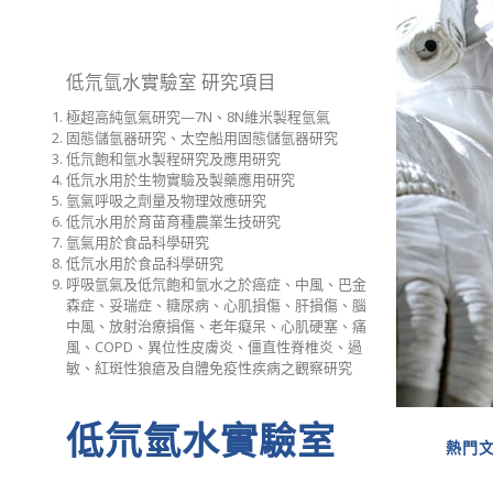
低氘氫水實驗室 研究項目
極超高純氫氣研究—7N、8N維米製程氫氣
固態儲氫器研究、太空船用固態儲氫器研究
低氘飽和氫水製程研究及應用研究
低氘水用於生物實驗及製藥應用研究
氫氣呼吸之劑量及物理效應研究
低氘水用於育苗育種農業生技研究
氫氣用於食品科學研究
低氘水用於食品科學研究
呼吸氫氣及低氘飽和氫水之於癌症、中風、巴金
森症、妥瑞症、糖尿病、心肌損傷、肝損傷、腦
中風、放射治療損傷、老年癡呆、心肌硬塞、痛
風、COPD、異位性皮膚炎、僵直性脊椎炎、過
敏、紅斑性狼瘡及自體免疫性疾病之觀察研究
低氘氫水實驗室
熱門