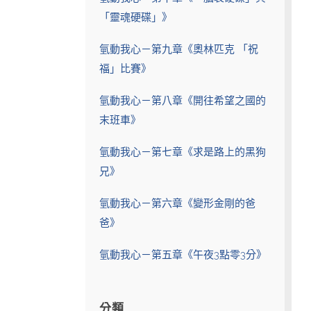
「靈魂硬碟」》
氫動我心－第九章《奧林匹克 「祝
福」比賽》
氫動我心－第八章《開往希望之國的
末班車》
氫動我心－第七章《求是路上的黑狗
兄》
氫動我心－第六章《變形金剛的爸
爸》
氫動我心－第五章《午夜3點零3分》
分類