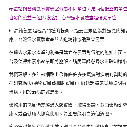
奉氫站與台灣氫水實驗室分屬不同單位。是兩個獨立的單
自發的公益單位(病友會)。台灣氫水實驗室是研究單位。
6. 高純氫氣是極高門檻的技術，過去民眾因為對氫氣的
應，台灣氫水實驗室基於人道精神協助受害民眾。
在過去水素水產業的利基是建立在民眾對氫氣的無知上面
普及使得水素水產業即將崩解。請民眾誤必尋求正確知識小
我們理解，多年來網路上公佈許許多多氫氣對疾病有幫助
在研究階段(動物實驗或細胞實驗)。仍缺乏臨床實驗證明
治病。用於治病的就是藥。
藥物用的氫氣仍需經過人體實驗，取得藥證。並由藥廠研
康人或亞健康人隨意使用。希望您能明白這個道理。
廠商宣稱氫氣有保健功效，則其產品應申請健康食品認證或