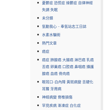
憂鬱症 恐慌症 燥鬱症 自律神經
失調 失眠
未分類
氫動我心 – 奉氫站志工日誌
水素水騙術
熱門文章
癌症
癌症 肺腺癌 大腸癌 淋巴癌 乳癌
舌癌 卵巢癌 口腔癌 鼻咽癌 攝護
腺癌 血癌 骨肉癌
眼耳口-白內障 黃斑病變 舌硬化
耳聾 牙周病
神經病變 脊椎損傷
罕見疾病 漸凍症 白化症