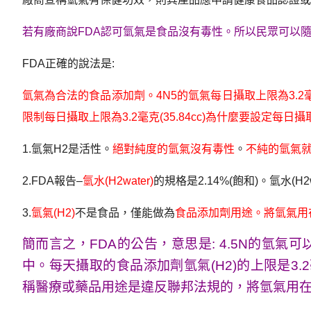
若有廠商說FDA認可氫氣是食品沒有毒性。所以民眾可以
FDA正確的說法是:
氫氣為合法的食品添加劑。4N5的氫氣每日攝取上限為3.2毫克-
限制每日攝取上限為3.2毫克(35.84cc)為什麼要設定
1.氫氣H2是活性。
絕對純度的氫氣沒有毒性
。
不純的氫氣
2.FDA報告–
氫水(H2water)
的規格是2.14%(飽和)。氫水(H2
3.
氫氣(H2)
不是食品，僅能做為
食品添加劑用途。將氫氣用
簡而言之，FDA的公告，意思是: 4.5N的氫氣
中。每天攝取的食品添加劑氫氣(H2)的上限是3.2
稱醫療或藥品用途是違反聯邦法規的，將氫氣用在