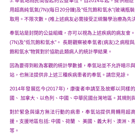
5. 奉氫站為民間發起的公益單位。自2014年起。提供癌
用超高純氫氣(7N)(每日20分鐘)及”低氘飽和氫水”(玻璃瓶
取用。不限次數。(唯上述病友必需接受正統醫學治療為先決
奉氫站是封閉的公益組織，亦可以視為上述疾病的病友會
(7N)及”低氘飽和氫水”。 長期觀察被奉氫者(病友)之病程
飽和氫水”物質對於協助此類病人的統計學結果。
因為要得到較為客觀的統計學數據，奉氫站並不允許暗示
站，也無法提供非上述三種疾病患者的奉氫。請您見諒。
2014年發展迄今(2017年)，康復者申請至及故鄉以同
國、 加拿大、以色列、中國、中華民國台灣地區。其規則與
對於緊急與遠方無法行動的病患，奉氫站提供周轉用超高
援。支援地區包括: 中國、荷蘭 、 美國、義大利、澳洲、
等。