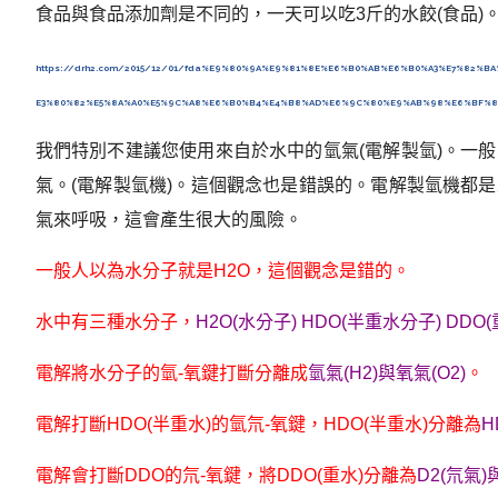
食品與食品添加劑是不同的，一天可以吃3斤的水餃(食品)
https://drh2.com/2015/12/01/fda%E9%80%9A%E9%81%8E%E6%B0%AB%E6%B0%A3%E7%82%
E3%80%82%E5%8A%A0%E5%9C%A8%E6%B0%B4%E4%B8%AD%E6%9C%80%E9%AB%98%E6%BF%83
我們特別不建議您使用來自於水中的氫氣(電解製氫)。一
氣。(電解製氫機)。這個觀念也是錯誤的。電解製氫機都
氣來呼吸，這會產生很大的風險。
一般人以為水分子就是H2O，這個觀念是錯的。
水中有三種水分子，
H2O(水分子) HDO(半重水分子) DDO
電解將水分子的氫-氧鍵打斷分離成
氫氣(H2)與氧氣(O2)
。
電解打斷HDO(半重水)的氫氘-氧鍵，HDO(半重水)分離為
H
電解會打斷DDO的氘-氧鍵，將DDO(重水)分離為
D2(氘氣)