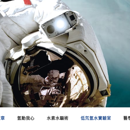
文章
氫動我心
水素水騙術
低氘氫水實驗室
醫