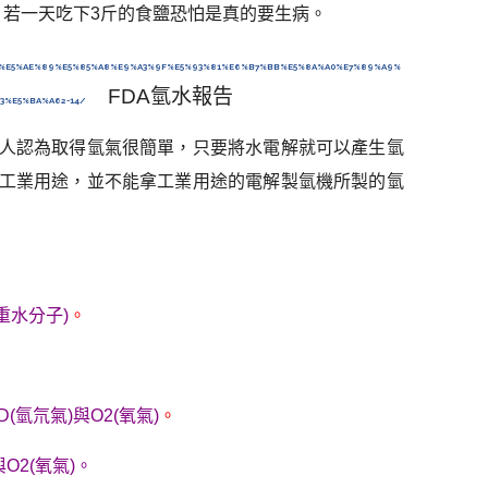
。若一天吃下3斤的食鹽恐怕是真的要生病。
BA%E5%AE%89%E5%85%A8%E9%A3%9F%E5%93%81%E6%B7%BB%E5%8A%A0%E7%89%A9%
FDA氫水報告
%E5%BA%A62-14/
般人認為取得氫氣很簡單，只要將水電解就可以產生氫
是工業用途，並不能拿工業用途的電解製氫機所製的氫
(重水分子)
。
D(氫氘氣)與O2(氧氣)
。
與O2(氧氣)。