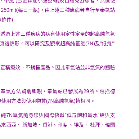
症、中風 (巴金森症小腦萎縮)及自體免疫患者，無償使
裝 250ml)(每日一瓶)，由上述三種患病者自行至奉氫站
條件)
。透過上述三種疾病的病有使用定性定量的超高純氫氣
與康復情形。可以研究及觀察超高純氫氣(7N)及”低氘””
與宣稱療效，不銷售產品。因此奉氫站並非氫氣的體驗
樣的奉氫方法幫助鄉親，奉氫站已發展為29所。包括德
使用方法與使用物質(7N高純氫氣)皆相同。
純7N氫氣隨身碟與國際快遞”低氘飽和氫水”給與支
馬來西亞、 新加坡、香港、印度 、埃及、 杜拜、韓國