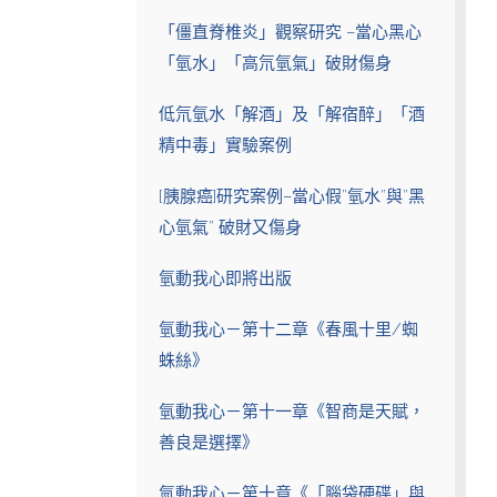
「僵直脊椎炎」觀察研究 –當心黑心
「氫水」「高氘氫氣」破財傷身
低氘氫水「解酒」及「解宿醉」「酒
精中毒」實驗案例
[胰腺癌]研究案例–當心假”氫水”與”黑
心氫氣” 破財又傷身
氫動我心即將出版
氫動我心－第十二章《春風十里/蜘
蛛絲》
氫動我心－第十一章《智商是天賦，
善良是選擇》
氫動我心－第十章《「腦袋硬碟」與