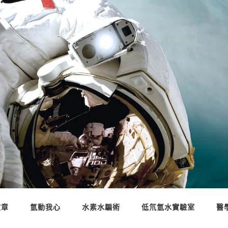
文章
氫動我心
水素水騙術
低氘氫水實驗室
醫