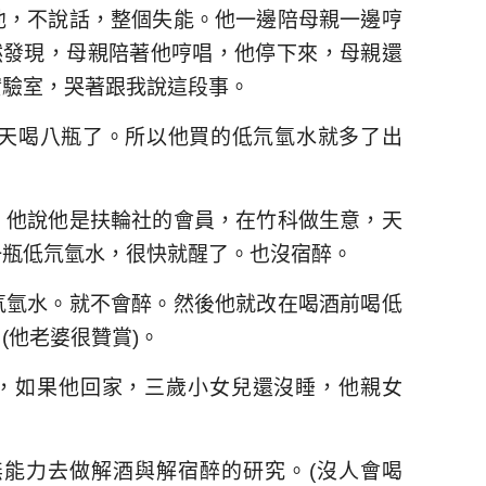
他，不說話，整個失能。他一邊陪母親一邊哼
然發現，母親陪著他哼唱，他停下來，母親還
實驗室，哭著跟我說這段事。
天喝八瓶了。所以他買的低氘氫水就多了出
。他說他是扶輪社的會員，在竹科做生意，天
一瓶低氘氫水，很快就醒了。也沒宿醉。
氘氫水。就不會醉。然後他就改在喝酒前喝低
(他老婆很贊賞)。
)，如果他回家，三歲小女兒還沒睡，他親女
能力去做解酒與解宿醉的研究。(沒人會喝