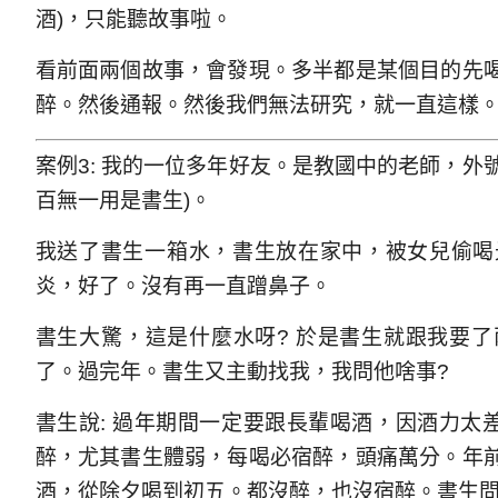
酒)，只能聽故事啦。
看前面兩個故事，會發現。多半都是某個目的先
醉。然後通報。然後我們無法研究，就一直這樣
案例3: 我的一位多年好友。是教國中的老師，外號
百無一用是書生)。
我送了書生一箱水，書生放在家中，被女兒偷喝
炎，好了。沒有再一直蹭鼻子。
書生大驚，這是什麼水呀? 於是書生就跟我要
了。過完年。書生又主動找我，我問他啥事?
書生說: 過年期間一定要跟長輩喝酒，因酒力太
醉，尤其書生體弱，每喝必宿醉，頭痛萬分。年
酒，從除夕喝到初五。都沒醉，也沒宿醉。書生問