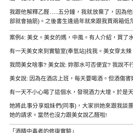
我跟他解釋乙醛…..五分鐘，我就放棄了，因為
部就會抽筋)。之後書生逢過年就來跟我買兩箱低
案例4: 美女。美女的媽，中風。有人介紹，買了
有一天美女來到實驗室(奉氫站)找我。美女穿太
我問美女啥事? 美女說: 妳那水可否便宜? 我說不
美女說: 因為在酒店上班，每天要喝酒。但酒傷害
有一天不小心喝了這個水，發現酒力大增。於是
她將此事分享姐妹們(同事)，大家拱她來跟我談
她的請求。當然也沒力跟美女說乙醛啦!
「酒精中毒者的修復實驗」