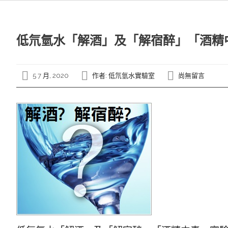
低氘氫水「解酒」及「解宿醉」「酒精
5 7 月, 2020
作者:
低氘氫水實驗室
尚無留言