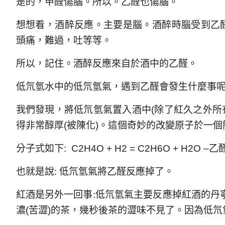
是的，甲醛傷腦。所以。乙醛也傷腦。
想想看，酒醉反應。主要是腦。酒醉時腦受到乙醛
頭痛，難過，吐等等。
所以，記住。酒醉反應來自於酒中的乙醛。
低氘氫水中的低氘氫氣，遇到乙醛會發生什麼事呢
我們發現，將低氘氫氣置入酒中(除了紅久之外所
得非常醇厚(被陳化)。這個奇妙的改變原子於一
分子式如下: C2H4O + H2 = C2H6O + H2O 
也就是說: 低氘氫氣將乙醛反應掉了。
紅酒是另外一回事:低氘氫氣主要反應掉紅酒的丹寧
濃(苦澀)的茶，幾秒後茶的澀味不見了。因為低