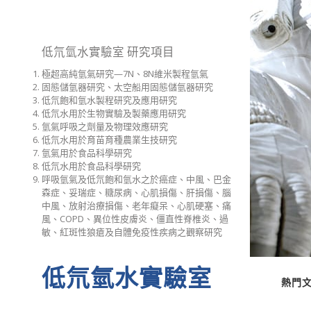
低氘氫水實驗室 研究項目
極超高純氫氣研究—7N、8N維米製程氫氣
固態儲氫器研究、太空船用固態儲氫器研究
低氘飽和氫水製程研究及應用研究
低氘水用於生物實驗及製藥應用研究
氫氣呼吸之劑量及物理效應研究
低氘水用於育苗育種農業生技研究
氫氣用於食品科學研究
低氘水用於食品科學研究
呼吸氫氣及低氘飽和氫水之於癌症、中風、巴金
森症、妥瑞症、糖尿病、心肌損傷、肝損傷、腦
中風、放射治療損傷、老年癡呆、心肌硬塞、痛
風、COPD、異位性皮膚炎、僵直性脊椎炎、過
敏、紅斑性狼瘡及自體免疫性疾病之觀察研究
低氘氫水實驗室
熱門