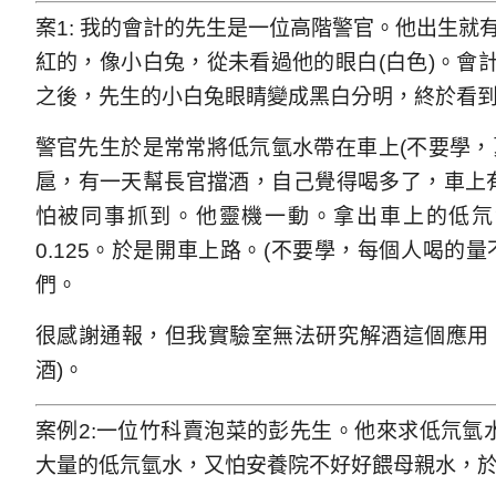
案1: 我的會計的先生是一位高階警官。他出生就
紅的，像小白兔，從未看過他的眼白(白色)。會
之後，先生的小白兔眼睛變成黑白分明，終於看
警官先生於是常常將低氘氫水帶在車上(不要學，
扈，有一天幫長官擋酒，自己覺得喝多了，車上有
怕被同事抓到。他靈機一動。拿出車上的低氘
0.125。於是開車上路。(不要學，每個人喝的
們。
很感謝通報，但我實驗室無法研究解酒這個應用
酒)。
案例2:一位竹科賣泡菜的彭先生。他來求低氘氫
大量的低氘氫水，又怕安養院不好好餵母親水，