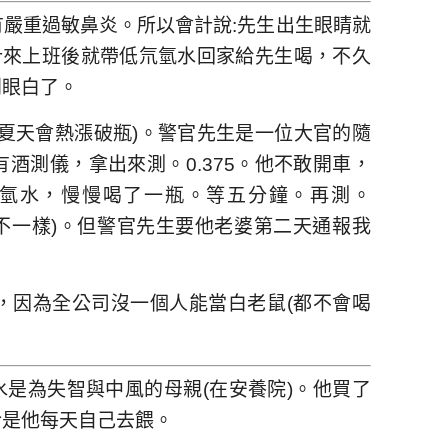
有嚴重過敏鼻炎。所以會計說:先生出生眼睛就
計來上班後就帶低氘氫水回家給先生喝，不久
到眼白了。
夏天會熱漲破瓶)。警官先生是一位大官的隨
酒測儀，拿出來測。0.375。他不敢開車，
氫水，慢慢喝了一瓶。等五分鐘。再測。
量不一樣)。但警官先生要他老婆第二天通報我
，因為全公司沒一個人能當白老鼠(都不會喝
水是為失智與中風的母親(在安養院)。他買了
於是他每天自己去餵。