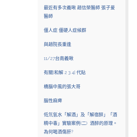
最近有多次義啾 趙信榮醫師 張子爰
醫師
僵人症 僵硬人症候群
與趙院長重逢
11/27台南義啾
有關[和解 2 3 4] 代貼
橋腦中風的張大哥
腦性麻痺
低氘氫水「解酒」及「解宿醉」「酒
精中毒」實驗案例(二) 酒醉的原理。
為何喝酒傷肝?