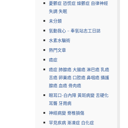
憂鬱症 恐慌症 燥鬱症 自律神經
失調 失眠
未分類
氫動我心 – 奉氫站志工日誌
水素水騙術
熱門文章
癌症
癌症 肺腺癌 大腸癌 淋巴癌 乳癌
舌癌 卵巢癌 口腔癌 鼻咽癌 攝護
腺癌 血癌 骨肉癌
眼耳口-白內障 黃斑病變 舌硬化
耳聾 牙周病
神經病變 脊椎損傷
罕見疾病 漸凍症 白化症