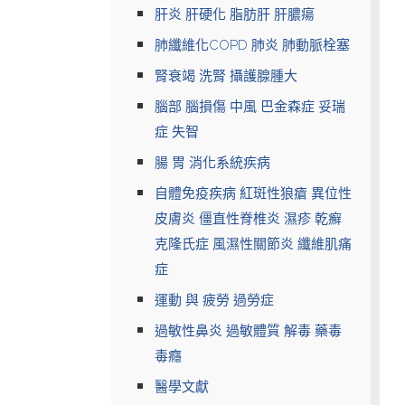
肝炎 肝硬化 脂肪肝 肝膿瘍
肺纖維化COPD 肺炎 肺動脈栓塞
腎衰竭 洗腎 攝護腺腫大
腦部 腦損傷 中風 巴金森症 妥瑞
症 失智
腸 胃 消化系統疾病
自體免疫疾病 紅斑性狼瘡 異位性
皮膚炎 僵直性脊椎炎 濕疹 乾癬
克隆氏症 風濕性關節炎 纖維肌痛
症
運動 與 疲勞 過勞症
過敏性鼻炎 過敏體質 解毒 藥毒
毒癮
醫學文獻