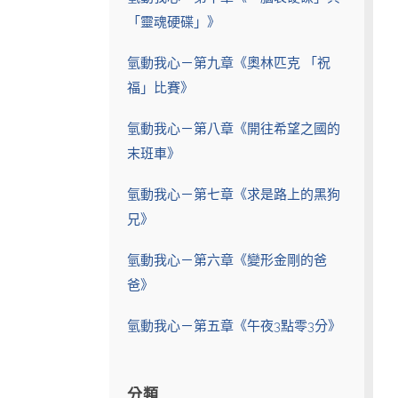
「靈魂硬碟」》
氫動我心－第九章《奧林匹克 「祝
福」比賽》
氫動我心－第八章《開往希望之國的
末班車》
氫動我心－第七章《求是路上的黑狗
兄》
氫動我心－第六章《變形金剛的爸
爸》
氫動我心－第五章《午夜3點零3分》
分類