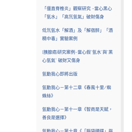
「僵直脊椎炎」觀察研究 –當心黑心
「氫水」「高氘氫氣」破財傷身
低氘氫水「解酒」及「解宿醉」「酒
精中毒」實驗案例
[胰腺癌]研究案例–當心假”氫水”與”黑
心氫氣” 破財又傷身
氫動我心即將出版
氫動我心－第十二章《春風十里/蜘
蛛絲》
氫動我心－第十一章《智商是天賦，
善良是選擇》
氫動我心－第十章《「腦袋硬碟」與