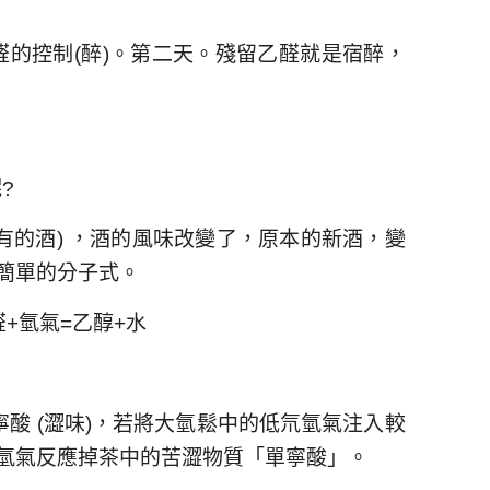
的控制(醉)。第二天。殘留乙醛就是宿醉，
?
有的酒) ，酒的風味改變了，原本的新酒，變
個簡單的分子式。
–乙醛+氫氣=乙醇+水
酸 (澀味)，若將大氫鬆中的低氘氫氣注入較
氘氫氣反應掉茶中的苦澀物質「單寧酸」。