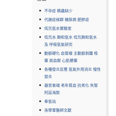
不孕症 精蟲缺少
代謝症候群 糖尿病 肥胖症
低氘氫水實驗室
低氘水 飽和氫水 低氘飽和氫水
及 呼吸氫氣研究
動脈硬化 血管瘤 主動脈剝離 栓
塞 高血壓 心肌梗塞
各種發炎反應 氫氣外用消炎 慢性
發炎
器官衰竭 老年貧血 抗老化 失智
阿茲海默
奉氫站
孫學軍醫師文獻