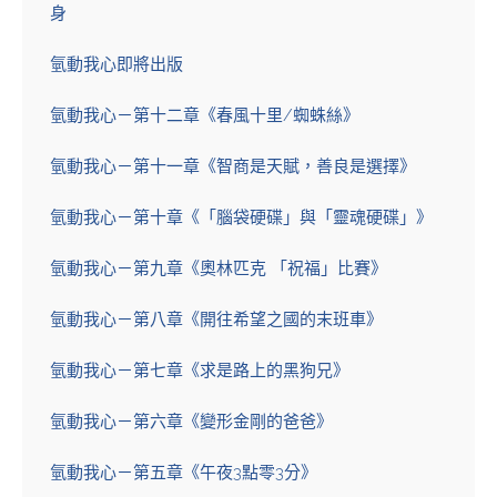
身
氫動我心即將出版
氫動我心－第十二章《春風十里/蜘蛛絲》
氫動我心－第十一章《智商是天賦，善良是選擇》
氫動我心－第十章《「腦袋硬碟」與「靈魂硬碟」》
氫動我心－第九章《奧林匹克 「祝福」比賽》
氫動我心－第八章《開往希望之國的末班車》
氫動我心－第七章《求是路上的黑狗兄》
氫動我心－第六章《變形金剛的爸爸》
氫動我心－第五章《午夜3點零3分》