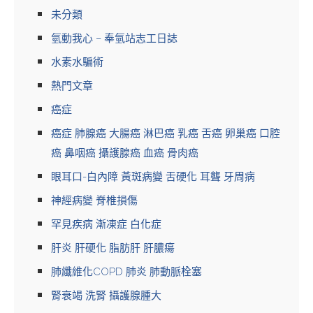
未分類
氫動我心 – 奉氫站志工日誌
水素水騙術
熱門文章
癌症
癌症 肺腺癌 大腸癌 淋巴癌 乳癌 舌癌 卵巢癌 口腔
癌 鼻咽癌 攝護腺癌 血癌 骨肉癌
眼耳口-白內障 黃斑病變 舌硬化 耳聾 牙周病
神經病變 脊椎損傷
罕見疾病 漸凍症 白化症
肝炎 肝硬化 脂肪肝 肝膿瘍
肺纖維化COPD 肺炎 肺動脈栓塞
腎衰竭 洗腎 攝護腺腫大