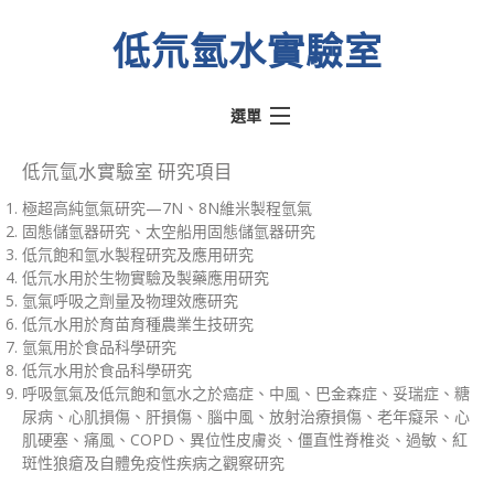
低氘氫水實驗室
選單
熱門文章
低氘氫水實驗室 研究項目
極超高純氫氣研究—7N、8N維米製程氫氣
氫動我心
固態儲氫器研究、太空船用固態儲氫器研究
水素水騙術
低氘飽和氫水製程研究及應用研究
低氘水用於生物實驗及製藥應用研究
低氘氫水實驗室
氫氣呼吸之劑量及物理效應研究
低氘水用於育苗育種農業生技研究
醫學文獻
氫氣用於食品科學研究
關於實驗室
低氘水用於食品科學研究
呼吸氫氣及低氘飽和氫水之於癌症、中風、巴金森症、妥瑞症、糖
關於奉氫站
尿病、心肌損傷、肝損傷、腦中風、放射治療損傷、老年癡呆、心
肌硬塞、痛風、COPD、異位性皮膚炎、僵直性脊椎炎、過敏、紅
斑性狼瘡及自體免疫性疾病之觀察研究