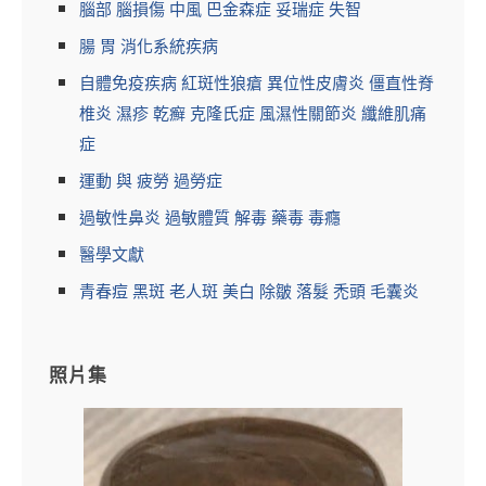
腦部 腦損傷 中風 巴金森症 妥瑞症 失智
腸 胃 消化系統疾病
自體免疫疾病 紅斑性狼瘡 異位性皮膚炎 僵直性脊
椎炎 濕疹 乾癬 克隆氏症 風濕性關節炎 纖維肌痛
症
運動 與 疲勞 過勞症
過敏性鼻炎 過敏體質 解毒 藥毒 毒癮
醫學文獻
青春痘 黑斑 老人斑 美白 除皺 落髮 禿頭 毛囊炎
照片集