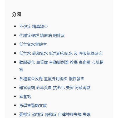
分類
不孕症 精蟲缺少
代謝症候群 糖尿病 肥胖症
低氘氫水實驗室
低氘水 飽和氫水 低氘飽和氫水 及 呼吸氫氣研究
動脈硬化 血管瘤 主動脈剝離 栓塞 高血壓 心肌梗
塞
各種發炎反應 氫氣外用消炎 慢性發炎
器官衰竭 老年貧血 抗老化 失智 阿茲海默
奉氫站
孫學軍醫師文獻
憂鬱症 恐慌症 燥鬱症 自律神經失調 失眠