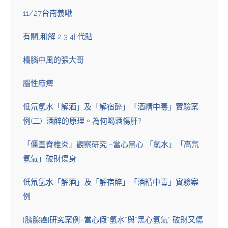
11/27台南義啾
有關[和解 2 3 4] 代貼
橋腦中風的張大哥
腦性麻痺
低氘氫水「解酒」及「解宿醉」「酒精中毒」實驗案
例(二) 酒醉的原理。為何喝酒傷肝?
「僵直脊椎炎」觀察研究 –當心黑心 「氫水」「高氘
氫氣」破財傷身
-
低氘氫水「解酒」及「解宿醉」「酒精中毒」實驗案
例
[胰腺癌]研究案例–當心假”氫水”與”黑心氫氣” 破財又傷