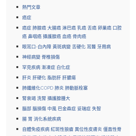
熱門文章
癌症
癌症 肺腺癌 大腸癌 淋巴癌 乳癌 舌癌 卵巢癌 口腔
癌 鼻咽癌 攝護腺癌 血癌 骨肉癌
眼耳口-白內障 黃斑病變 舌硬化 耳聾 牙周病
神經病變 脊椎損傷
罕見疾病 漸凍症 白化症
肝炎 肝硬化 脂肪肝 肝膿瘍
肺纖維化COPD 肺炎 肺動脈栓塞
腎衰竭 洗腎 攝護腺腫大
腦部 腦損傷 中風 巴金森症 妥瑞症 失智
腸 胃 消化系統疾病
自體免疫疾病 紅斑性狼瘡 異位性皮膚炎 僵直性脊