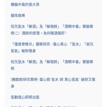
橋腦中風的張大哥
腦性麻痺
低氘氫水「解酒」及「解宿醉」「酒精中毒」實驗案
例(二) 酒醉的原理。為何喝酒傷肝?
「僵直脊椎炎」觀察研究 –當心黑心 「氫水」「高氘
氫氣」破財傷身
低氘氫水「解酒」及「解宿醉」「酒精中毒」實驗案
例
[胰腺癌]研究案例–當心假”氫水”與”黑心氫氣” 破財又傷
身
氫動我心即將出版