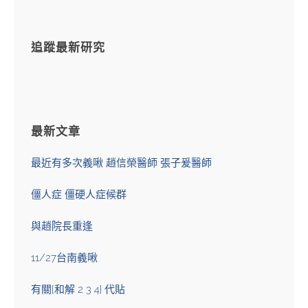
追蹤最新研究
最新文章
最近有多次義啾 趙信榮醫師 張子爰醫師
僵人症 僵硬人症候群
與趙院長重逢
11/27台南義啾
有關[和解 2 3 4] 代貼