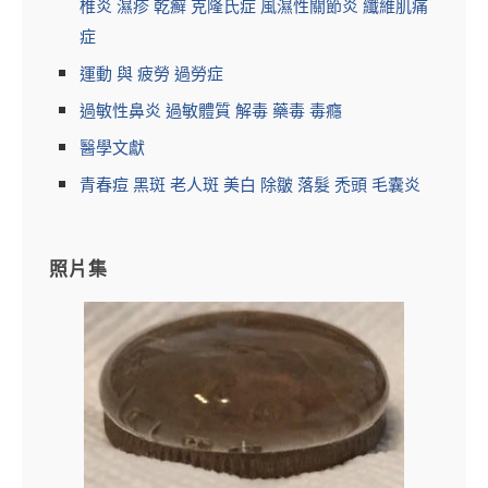
椎炎 濕疹 乾癬 克隆氏症 風濕性關節炎 纖維肌痛
症
運動 與 疲勞 過勞症
過敏性鼻炎 過敏體質 解毒 藥毒 毒癮
醫學文獻
青春痘 黑斑 老人斑 美白 除皺 落髮 禿頭 毛囊炎
照片集