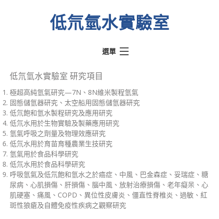
低氘氫水實驗室
選單
熱門文章
低氘氫水實驗室 研究項目
極超高純氫氣研究—7N、8N維米製程氫氣
氫動我心
固態儲氫器研究、太空船用固態儲氫器研究
水素水騙術
低氘飽和氫水製程研究及應用研究
低氘水用於生物實驗及製藥應用研究
低氘氫水實驗室
氫氣呼吸之劑量及物理效應研究
低氘水用於育苗育種農業生技研究
醫學文獻
氫氣用於食品科學研究
關於實驗室
低氘水用於食品科學研究
呼吸氫氣及低氘飽和氫水之於癌症、中風、巴金森症、妥瑞症、糖
關於奉氫站
尿病、心肌損傷、肝損傷、腦中風、放射治療損傷、老年癡呆、心
肌硬塞、痛風、COPD、異位性皮膚炎、僵直性脊椎炎、過敏、紅
斑性狼瘡及自體免疫性疾病之觀察研究