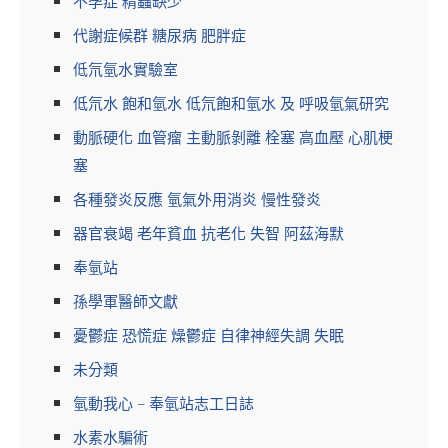
不孕症 精蟲缺少
代謝症候群 糖尿病 肥胖症
低氘氫水實驗室
低氘水 飽和氫水 低氘飽和氫水 及 呼吸氫氣研究
動脈硬化 血管瘤 主動脈剝離 栓塞 高血壓 心肌梗
塞
各種發炎反應 氫氣外用消炎 慢性發炎
器官衰竭 老年貧血 抗老化 失智 阿茲海默
奉氫站
孫學軍醫師文獻
憂鬱症 恐慌症 燥鬱症 自律神經失調 失眠
未分類
氫動我心 – 奉氫站志工日誌
水素水騙術